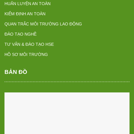
HUẤN LUYỆN AN TOÀN
KIỂM ĐỊNH AN TOÀN
QUAN TRẮC MÔI TRƯỜNG LAO ĐỘNG
ĐÀO TẠO NGHỀ
TƯ VẤN & ĐÀO TẠO HSE
HỒ SƠ MÔI TRƯỜNG
BẢN ĐỒ