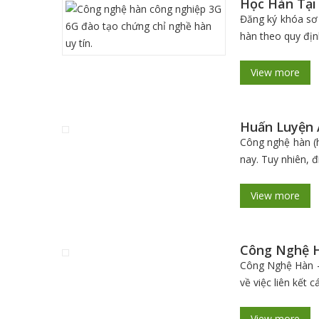
Học Hàn Tại
Đăng ký khóa sơ 
hàn theo quy định
View more
Huấn Luyện 
Công nghệ hàn (h
nay. Tuy nhiên, 
View more
Công Nghệ H
Công Nghệ Hàn – 
về việc liên kết 
View more