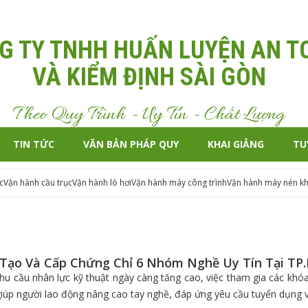
Email:
G TY TNHH HUẤN LUYỆN AN T
VÀ KIỂM ĐỊNH SÀI GÒN
Theo Quy Trình - Uy Tín - Chất Lượng
TIN TỨC
VĂN BẢN PHÁP QUY
KHAI GIẢNG
TU
c
Vận hành cầu trục
Vận hành lò hơi
Vận hành máy công trình
Vận hành máy nén kh
 Tạo Và Cấp Chứng Chỉ 6 Nhóm Nghề Uy Tín Tại T
hu cầu nhân lực kỹ thuật ngày càng tăng cao, việc tham gia các khó
giúp người lao động nâng cao tay nghề, đáp ứng yêu cầu tuyển dụng v