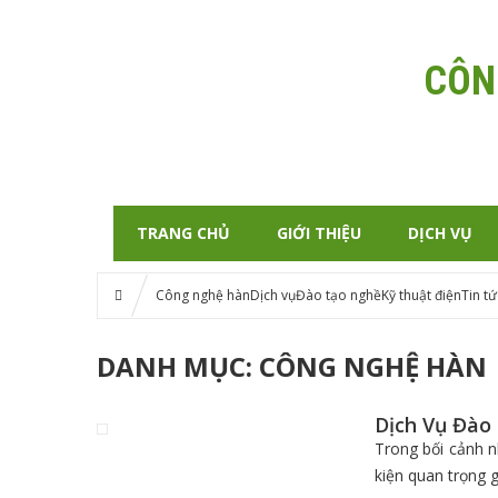
CÔN
TRANG CHỦ
GIỚI THIỆU
DỊCH VỤ
Công nghệ hàn
Dịch vụ
Đào tạo nghề
Kỹ thuật điện
Tin tứ
DANH MỤC:
CÔNG NGHỆ HÀN
Dịch Vụ Đào
Trong bối cảnh n
kiện quan trọng 