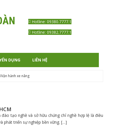
Antoanvn.com.vn@gmail.com
OÀN
Hotline: 09380.7777.1
Hotline: 09382.7777.1
YỂN DỤNG
LIÊN HỆ
í
Vận hành xe nâng
P.HCM
a đào tạo nghề và sở hữu chứng chỉ nghề hợp lệ là điều
à phát triển sự nghiệp bền vững. […]