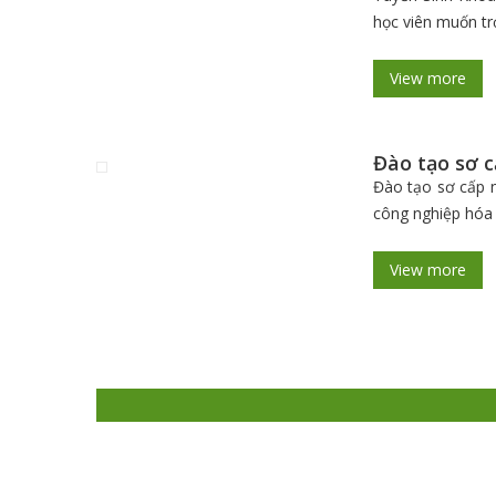
học viên muốn tr
View more
Đào tạo sơ 
Đào tạo sơ cấp n
công nghiệp hóa 
View more
THÔNG TIN LIÊN HỆ
CÔNG TY TNHH HUẤN LUYỆN AN TOÀN VÀ