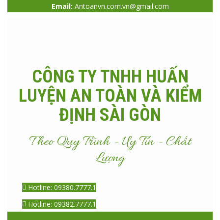
Email:
Antoanvn.com.vn@gmail.com
CÔNG TY TNHH HUẤN
LUYỆN AN TOÀN VÀ KIỂM
ĐỊNH SÀI GÒN
Theo Quy Trình - Uy Tín - Chất
Lượng
Hotline: 09380.7777.1
Hotline: 09382.7777.1