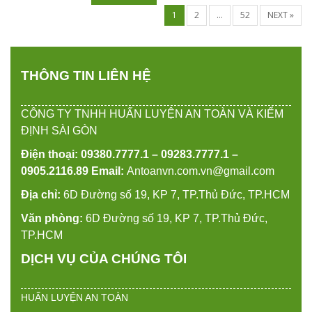
1
2
…
52
NEXT »
THÔNG TIN LIÊN HỆ
CÔNG TY TNHH HUẤN LUYỆN AN TOÀN VÀ KIỂM
ĐỊNH SÀI GÒN
Điện thoại: 09380.7777.1 – 09283.7777.1 –
0905.2116.89
Email:
Antoanvn.com.vn@gmail.com
Địa chỉ:
6D Đường số 19, KP 7, TP.Thủ Đức, TP.HCM
Văn phòng:
6D Đường số 19, KP 7, TP.Thủ Đức,
TP.HCM
DỊCH VỤ CỦA CHÚNG TÔI
HUẤN LUYỆN AN TOÀN