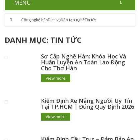
MENU
Công nghệ hàn
Dịch vụ
Đào tạo nghề
Tin tức
DANH MỤC:
TIN TỨC
Sơ Cấp Nghề Hàn: Khóa Học Và
Huấn Luyện An Toàn Lao Động
Cho Thợ Hàn
View more
Kiểm Định Xe Nâng Người Uy Tín
Tại TP.HCM | Đúng Quy Định 2026
View more
Kiểm Định Cầu Trục – Đảm Bảo An