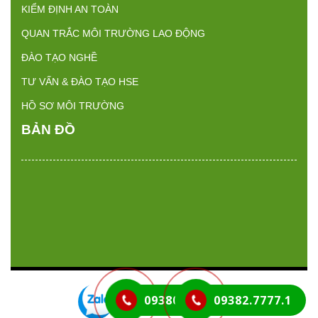
KIỂM ĐỊNH AN TOÀN
QUAN TRẮC MÔI TRƯỜNG LAO ĐỘNG
ĐÀO TẠO NGHỀ
TƯ VẤN & ĐÀO TẠO HSE
HỒ SƠ MÔI TRƯỜNG
BẢN ĐỒ
Thiết kế website bởi QCV Group
09380.7777.1
09382.7777.1