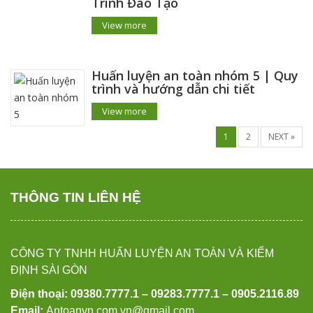
Trình Đào Tạo
View more
Huấn luyện an toàn nhóm 5 | Quy
trình và hướng dẫn chi tiết
View more
1
2
NEXT »
THÔNG TIN LIÊN HỆ
CÔNG TY TNHH HUẤN LUYỆN AN TOÀN VÀ KIỂM
ĐỊNH SÀI GÒN
Điện thoại: 09380.7777.1 – 09283.7777.1 – 0905.2116.89
Email:
Antoanvn.com.vn@gmail.com