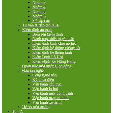
Nhóm 3
Nhóm 4
Nhóm 5
Nhóm 6
Sơ cấp cứu
Tư vấn & đào tạo HSE
Kiểm định an toàn
Biểu phí kiểm định
Danh mục thiết bị yêu cầu
Kiểm định bình chịu áp lực
Kiểm định hệ thống chống sét
Kiểm định hệ thống lạnh
Kiểm Định Lò Hơi
Kiểm Định Xe Nâng Hàng
Quan trắc môi trường lao động
Đào tạo nghề
Công nghệ hàn
Kỹ thuật điện
Vận hành cầu trục
Vận hành lò hơi
Vận hành máy công trình
Vận hành máy nén khí
Vận hành xe nâng
Hồ sơ môi trường
Tin tức