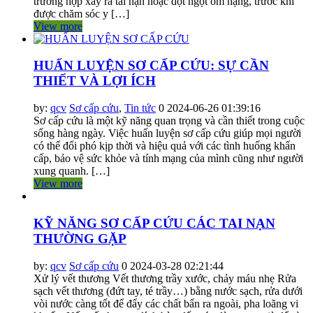
trường hợp xảy ra tai nạn hoặc đột ngột ốm nặng, trước khi
được chăm sóc y […]
View more
HUẤN LUYỆN SƠ CẤP CỨU: SỰ CẦN
THIẾT VÀ LỢI ÍCH
by:
qcv
Sơ cấp cứu
,
Tin tức
0
2024-06-26 01:39:16
Sơ cấp cứu là một kỹ năng quan trọng và cần thiết trong cuộc
sống hàng ngày. Việc huấn luyện sơ cấp cứu giúp mọi người
có thể đối phó kịp thời và hiệu quả với các tình huống khẩn
cấp, bảo vệ sức khỏe và tính mạng của mình cũng như người
xung quanh. […]
View more
KỸ NĂNG SƠ CẤP CỨU CÁC TAI NẠN
THƯỜNG GẶP
by:
qcv
Sơ cấp cứu
0
2024-03-28 02:21:44
Xử lý vết thương Vết thương trầy xước, chảy máu nhẹ Rửa
sạch vết thương (đứt tay, té trầy…) bằng nước sạch, rửa dưới
vòi nước càng tốt để đẩy các chất bẩn ra ngoài, pha loãng vi