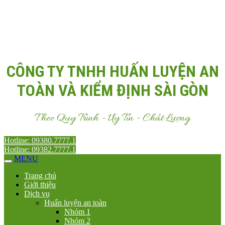
Email:
Antoanvn.com.vn@gmail.com
CÔNG TY TNHH HUẤN LUYỆN AN
TOÀN VÀ KIỂM ĐỊNH SÀI GÒN
Theo Quy Trình - Uy Tín - Chất Lượng
Hotline: 09380.7777.1
Hotline: 09382.7777.1
MENU
Trang chủ
Giới thiệu
Dịch vụ
Huấn luyện an toàn
Nhóm 1
Nhóm 2