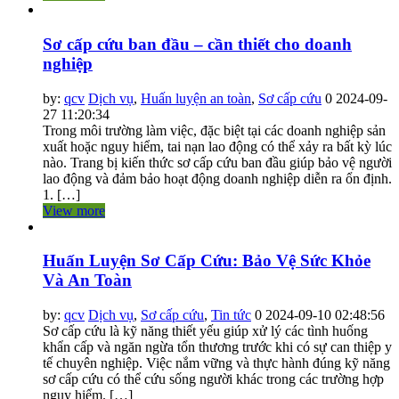
Sơ cấp cứu ban đầu – cần thiết cho doanh
nghiệp
by:
qcv
Dịch vụ
,
Huấn luyện an toàn
,
Sơ cấp cứu
0
2024-09-
27 11:20:34
Trong môi trường làm việc, đặc biệt tại các doanh nghiệp sản
xuất hoặc nguy hiểm, tai nạn lao động có thể xảy ra bất kỳ lúc
nào. Trang bị kiến thức sơ cấp cứu ban đầu giúp bảo vệ người
lao động và đảm bảo hoạt động doanh nghiệp diễn ra ổn định.
1. […]
View more
Huấn Luyện Sơ Cấp Cứu: Bảo Vệ Sức Khỏe
Và An Toàn
by:
qcv
Dịch vụ
,
Sơ cấp cứu
,
Tin tức
0
2024-09-10 02:48:56
Sơ cấp cứu là kỹ năng thiết yếu giúp xử lý các tình huống
khẩn cấp và ngăn ngừa tổn thương trước khi có sự can thiệp y
tế chuyên nghiệp. Việc nắm vững và thực hành đúng kỹ năng
sơ cấp cứu có thể cứu sống người khác trong các trường hợp
nguy hiểm. […]