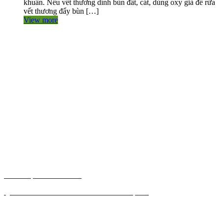
khuẩn. Nếu vết thương dính bùn đất, cát, dùng oxy già để rửa
vết thương đẩy bùn […]
View more
THÔNG TIN LIÊN HỆ
CÔNG TY TNHH HUẤN LUYỆN AN TOÀN VÀ KIỂM ĐỊNH
SÀI GÒN
Điện thoại: 09380.7777.1 – 09283.7777.1 – 0905.2116.89
Email:
Antoanvn.com.vn@gmail.com
Địa chỉ:
6D Đường số 19, KP 7, TP.Thủ Đức, TP.HCM
Văn phòng:
6D Đường số 19, KP 7, TP.Thủ Đức, TP.HCM
DỊCH VỤ CỦA CHÚNG TÔI
HUẤN LUYỆN AN TOÀN
KIỂM ĐỊNH AN TOÀN
QUAN TRẮC MÔI TRƯỜNG LAO ĐỘNG
ĐÀO TẠO NGHỀ