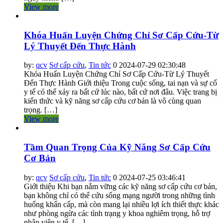
View more
Khóa Huấn Luyện Chứng Chỉ Sơ Cấp Cứu-Từ
Lý Thuyết Đến Thực Hành
by:
qcv
Sơ cấp cứu
,
Tin tức
0
2024-07-29 02:30:48
Khóa Huấn Luyện Chứng Chỉ Sơ Cấp Cứu-Từ Lý Thuyết
Đến Thực Hành Giới thiệu Trong cuộc sống, tai nạn và sự cố
y tế có thể xảy ra bất cứ lúc nào, bất cứ nơi đâu. Việc trang bị
kiến thức và kỹ năng sơ cấp cứu cơ bản là vô cùng quan
trọng. […]
View more
Tầm Quan Trọng Của Kỹ Năng Sơ Cấp Cứu
Cơ Bản
by:
qcv
Sơ cấp cứu
,
Tin tức
0
2024-07-25 03:46:41
Giới thiệu Khi bạn nắm vững các kỹ năng sơ cấp cứu cơ bản,
bạn không chỉ có thể cứu sống mạng người trong những tình
huống khẩn cấp, mà còn mang lại nhiều lợi ích thiết thực khác
như phòng ngừa các tình trạng y khoa nghiêm trọng, hỗ trợ
nhân viên y tế, […]