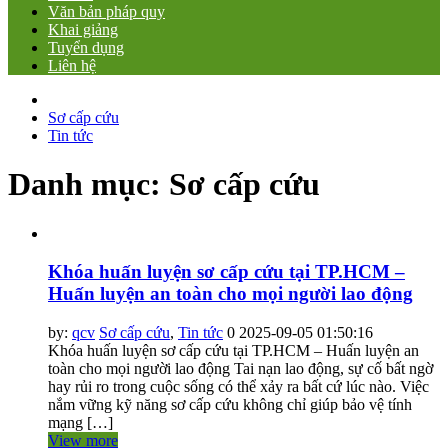
Văn bản pháp quy
Khai giảng
Tuyển dụng
Liên hệ
Sơ cấp cứu
Tin tức
Danh mục:
Sơ cấp cứu
Khóa huấn luyện sơ cấp cứu tại TP.HCM –
Huấn luyện an toàn cho mọi người lao động
by:
qcv
Sơ cấp cứu
,
Tin tức
0
2025-09-05 01:50:16
Khóa huấn luyện sơ cấp cứu tại TP.HCM – Huấn luyện an
toàn cho mọi người lao động Tai nạn lao động, sự cố bất ngờ
hay rủi ro trong cuộc sống có thể xảy ra bất cứ lúc nào. Việc
nắm vững kỹ năng sơ cấp cứu không chỉ giúp bảo vệ tính
mạng […]
View more