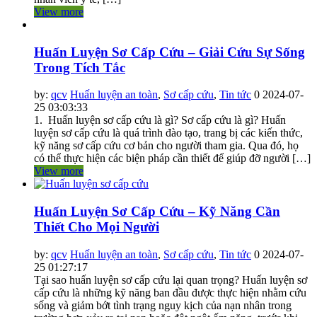
View more
Huấn Luyện Sơ Cấp Cứu – Giải Cứu Sự Sống
Trong Tích Tắc
by:
qcv
Huấn luyện an toàn
,
Sơ cấp cứu
,
Tin tức
0
2024-07-
25 03:03:33
1. Huấn luyện sơ cấp cứu là gì? Sơ cấp cứu là gì? Huấn
luyện sơ cấp cứu là quá trình đào tạo, trang bị các kiến thức,
kỹ năng sơ cấp cứu cơ bản cho người tham gia. Qua đó, họ
có thể thực hiện các biện pháp cần thiết để giúp đỡ người […]
View more
Huấn Luyện Sơ Cấp Cứu – Kỹ Năng Cần
Thiết Cho Mọi Người
by:
qcv
Huấn luyện an toàn
,
Sơ cấp cứu
,
Tin tức
0
2024-07-
25 01:27:17
Tại sao huấn luyện sơ cấp cứu lại quan trọng? Huấn luyện sơ
cấp cứu là những kỹ năng ban đầu được thực hiện nhằm cứu
sống và giảm bớt tình trạng nguy kịch của nạn nhân trong