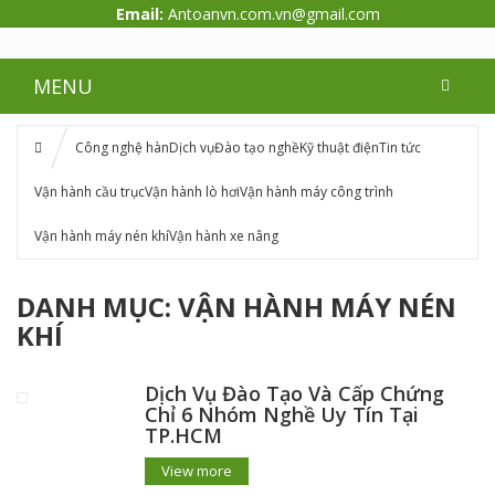
Email:
Antoanvn.com.vn@gmail.com
MENU
Công nghệ hàn
Dịch vụ
Đào tạo nghề
Kỹ thuật điện
Tin tức
Vận hành cầu trục
Vận hành lò hơi
Vận hành máy công trình
Vận hành máy nén khí
Vận hành xe nâng
DANH MỤC:
VẬN HÀNH MÁY NÉN
KHÍ
Dịch Vụ Đào Tạo Và Cấp Chứng
Chỉ 6 Nhóm Nghề Uy Tín Tại
TP.HCM
View more