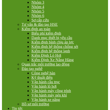
Nhóm 3
Nhóm 4
Nhóm 5
Nhóm 6
Sơ cấp cứu
Tư vấn & đào tạo HSE
Kiểm định an toàn
Biểu phí kiểm định
Danh mục thiết bị yêu cầu
Kiểm định bình chịu áp lực
Kiểm định hệ thống chống sét
Kiểm định hệ thống lạnh
Kiểm Định Lò Hơi
Kiểm Định Xe Nâng Hàng
Quan trắc môi trường lao động
Đào tạo nghề
Công nghệ hàn
Kỹ thuật điện
Vận hành cầu trục
Vận hành lò hơi
Vận hành máy công trình
Vận hành máy nén khí
Vận hành xe nâng
Hồ sơ môi trường
Tin tức