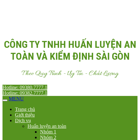
Email:
Antoanvn.com.vn@gmail.com
CÔNG TY TNHH HUẤN LUYỆN AN
TOÀN VÀ KIỂM ĐỊNH SÀI GÒN
Theo Quy Trình - Uy Tín - Chất Lượng
Hotline: 09380.7777.1
Hotline: 09382.7777.1
MENU
Trang chủ
Giới thiệu
Dịch vụ
Huấn luyện an toàn
Nhóm 1
Nhóm 2