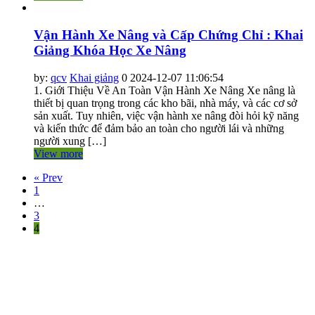
Vận Hành Xe Nâng và Cấp Chứng Chỉ : Khai
Giảng Khóa Học Xe Nâng
by:
qcv
Khai giảng
0
2024-12-07 11:06:54
1. Giới Thiệu Về An Toàn Vận Hành Xe Nâng Xe nâng là
thiết bị quan trọng trong các kho bãi, nhà máy, và các cơ sở
sản xuất. Tuy nhiên, việc vận hành xe nâng đòi hỏi kỹ năng
và kiến thức để đảm bảo an toàn cho người lái và những
người xung […]
View more
« Prev
1
…
3
4
THÔNG TIN LIÊN HỆ
CÔNG TY TNHH HUẤN LUYỆN AN TOÀN VÀ KIỂM ĐỊNH
SÀI GÒN