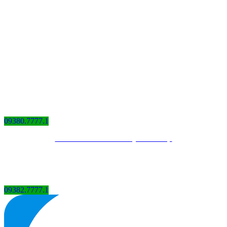
BẢN ĐỒ
09380.7777.1
Thiết kế website bởi QCV Group
09382.7777.1