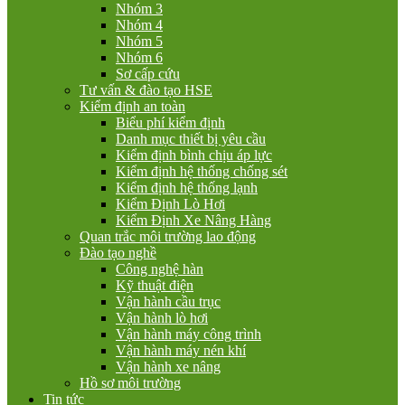
Nhóm 3
Nhóm 4
Nhóm 5
Nhóm 6
Sơ cấp cứu
Tư vấn & đào tạo HSE
Kiểm định an toàn
Biểu phí kiểm định
Danh mục thiết bị yêu cầu
Kiểm định bình chịu áp lực
Kiểm định hệ thống chống sét
Kiểm định hệ thống lạnh
Kiểm Định Lò Hơi
Kiểm Định Xe Nâng Hàng
Quan trắc môi trường lao động
Đào tạo nghề
Công nghệ hàn
Kỹ thuật điện
Vận hành cầu trục
Vận hành lò hơi
Vận hành máy công trình
Vận hành máy nén khí
Vận hành xe nâng
Hồ sơ môi trường
Tin tức