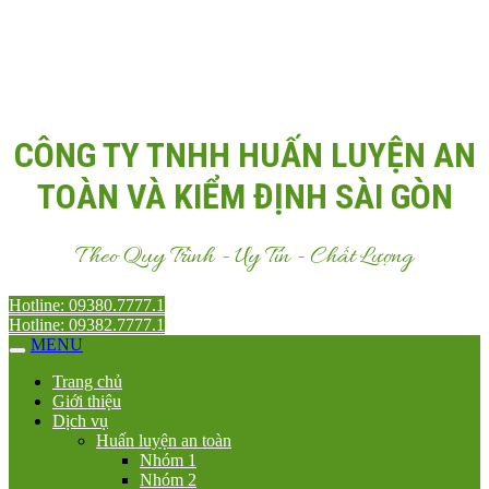
Email:
Antoanvn.com.vn@gmail.com
CÔNG TY TNHH HUẤN LUYỆN AN
TOÀN VÀ KIỂM ĐỊNH SÀI GÒN
Theo Quy Trình - Uy Tín - Chất Lượng
Hotline: 09380.7777.1
Hotline: 09382.7777.1
MENU
Trang chủ
Giới thiệu
Dịch vụ
Huấn luyện an toàn
Nhóm 1
Nhóm 2