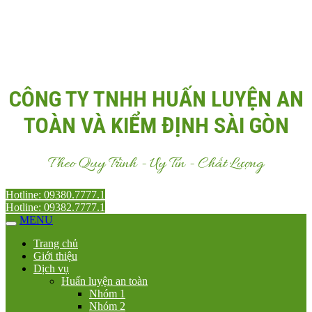
Email:
Antoanvn.com.vn@gmail.com
CÔNG TY TNHH HUẤN LUYỆN AN
TOÀN VÀ KIỂM ĐỊNH SÀI GÒN
Theo Quy Trình - Uy Tín - Chất Lượng
Hotline: 09380.7777.1
Hotline: 09382.7777.1
MENU
Trang chủ
Giới thiệu
Dịch vụ
Huấn luyện an toàn
Nhóm 1
Nhóm 2