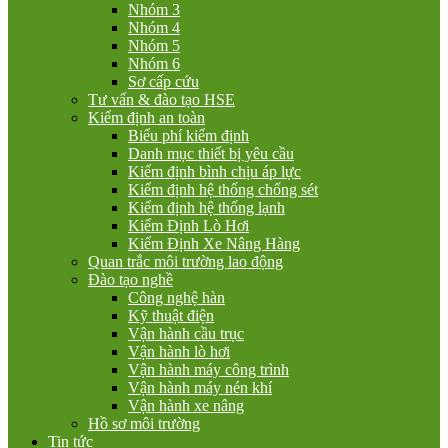
Nhóm 3
Nhóm 4
Nhóm 5
Nhóm 6
Sơ cấp cứu
Tư vấn & đào tạo HSE
Kiểm định an toàn
Biểu phí kiểm định
Danh mục thiết bị yêu cầu
Kiểm định bình chịu áp lực
Kiểm định hệ thống chống sét
Kiểm định hệ thống lạnh
Kiểm Định Lò Hơi
Kiểm Định Xe Nâng Hàng
Quan trắc môi trường lao động
Đào tạo nghề
Công nghệ hàn
Kỹ thuật điện
Vận hành cầu trục
Vận hành lò hơi
Vận hành máy công trình
Vận hành máy nén khí
Vận hành xe nâng
Hồ sơ môi trường
Tin tức