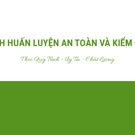
Email:
Antoanvn.com.vn@gmail.com
H HUẤN LUYỆN AN TOÀN VÀ KIỂM 
Theo Quy Trình - Uy Tín - Chất Lượng