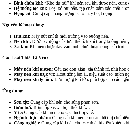
Bình chứa khí:
“Kho dự trữ” khí nén sau khi được nén, cung c
Hệ thống lọc khí:
Loại bỏ bụi bẩn, tạp chất, đảm bảo chất lượ
Động cơ:
Cung cấp “năng lượng” cho máy hoạt động.
Nguyên lý hoạt động:
Hút khí:
Máy hút khí từ môi trường vào buồng nén.
Nén khí:
Dưới tác động của lực, thể tích khí trong buồng nén g
Xả khí:
Khí nén được đẩy vào bình chứa hoặc cung cấp trực tiế
Các Loại Thiết Bị Nén:
Máy nén khí piston:
Cấu tạo đơn giản, giá thành rẻ, phù hợp 
Máy nén khí trục vít:
Hoạt động êm ái, hiệu suất cao, thích h
Máy nén khí ly tâm:
Lưu lượng khí lớn, phù hợp cho các ngà
Ứng dụng:
Sơn xịt:
Cung cấp khí nén cho súng phun sơn.
Bơm hơi:
Bơm lốp xe, xịt bụi, thổi khí,…
Y tế:
Cung cấp khí nén cho các thiết bị y tế.
Ngành thực phẩm:
Cung cấp khí nén cho các thiết bị chế biế
Công nghiệp:
Cung cấp khí nén cho các thiết bị điều khiển 