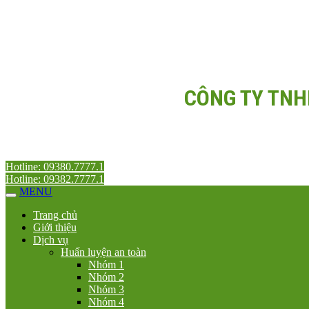
CÔNG TY TNH
Hotline: 09380.7777.1
Hotline: 09382.7777.1
MENU
Trang chủ
Giới thiệu
Dịch vụ
Huấn luyện an toàn
Nhóm 1
Nhóm 2
Nhóm 3
Nhóm 4