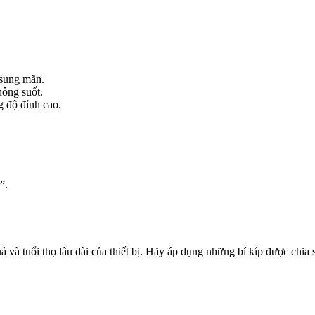
 sung mãn.
hông suốt.
g độ đỉnh cao.
”.
ả và tuổi thọ lâu dài của thiết bị. Hãy áp dụng những bí kíp được chia