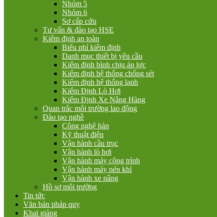
Nhóm 5
Nhóm 6
Sơ cấp cứu
Tư vấn & đào tạo HSE
Kiểm định an toàn
Biểu phí kiểm định
Danh mục thiết bị yêu cầu
Kiểm định bình chịu áp lực
Kiểm định hệ thống chống sét
Kiểm định hệ thống lạnh
Kiểm Định Lò Hơi
Kiểm Định Xe Nâng Hàng
Quan trắc môi trường lao động
Đào tạo nghề
Công nghệ hàn
Kỹ thuật điện
Vận hành cầu trục
Vận hành lò hơi
Vận hành máy công trình
Vận hành máy nén khí
Vận hành xe nâng
Hồ sơ môi trường
Tin tức
Văn bản pháp quy
Khai giảng