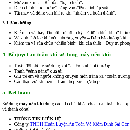
Mở van khí ra – Bắt đầu “trận chiến”.
Điều chỉnh “lực lượng” bằng van điều chỉnh áp suất.
Tắt máy và đóng van khí ra khi “nhiệm vụ hoàn thành”.
3.3 Bảo dưỡng:
Kiểm tra và thay dầu bôi trơn định kỳ – Giữ “chiến binh” luôn
Vệ sinh “bộ lọc khí nén” thường xuyên – Đảm bảo luồng khí t
Kiểm tra và sửa chữa “chiến binh” khi cần thiết – Duy trì phon
4. Bí quyết an toàn khi sử dụng máy nén khí:
Tuyệt đối không sử dụng khi “chiến binh” bị thương.
Tránh “gánh nặng” quá tải.
Giữ trẻ em và người không chuyên môn tránh xa “chiến trường
Cẩn thận với khí nén – Tránh tiếp xúc trực tiếp.
5. Kết luận:
Sử dụng
máy nén khí
đúng cách là chìa khóa cho sự an toàn, hiệu qu
và thành công!
THÔNG TIN LIÊN HỆ
Công ty
TNHH Huấn Luyện An Toàn Và Kiểm Định Sài Gòn
Hotline: 0938.27777.1