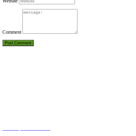
Website
Comment
THÔNG TIN LIÊN HỆ
CÔNG TY TNHH HUẤN LUYỆN AN TOÀN VÀ KIỂM ĐỊNH S
Điện thoại: 09380.7777.1 – 09283.7777.1 – 0905.2116.89
Em
Địa chỉ:
6D Đường số 19, KP 7, TP.Thủ Đức, TP.HCM
Văn phòng:
6D Đường số 19, KP 7, TP.Thủ Đức, TP.HCM
DỊCH VỤ CỦA CHÚNG TÔI
HUẤN LUYỆN AN TOÀN
KIỂM ĐỊNH AN TOÀN