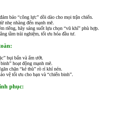
đảm bảo “công lực” dồi dào cho mọi trận chiến.
 từ nhẹ nhàng đến mạnh mẽ.
iểm riêng, hãy sáng suốt lựa chọn “vũ khí” phù hợp.
âng tầm trải nghiệm, tối ưu hóa đầu tư.
toàn:
ặc” bụi bẩn và ẩm ướt.
 binh” hoạt động mạnh mẽ.
găn chặn “kẻ thù” rò rỉ khí nén.
ảo vệ tối ưu cho bạn và “chiến binh”.
inh phục: