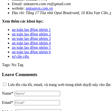
Email: antoanvn.com.vn@gmail.com
website:
antoanvn.com.vn
Địa chỉ: Tầng 17 Tòa nhà Opal Boulevard, 10 Kha Vạn Cân, 
Xem thêm các khoá học:
an toàn lao động nhóm 1
an toàn lao động nhóm 2
an toàn lao động nhóm 3
an toàn lao động nhóm 4
an toàn lao động nhóm 5
an toàn lao động nhóm 6
sơ cấp cứu
Tags:
No Tag
Leave Comments
Lưu tên của tôi, email, và trang web trong trình duyệt này cho lần 
Name*
Email*