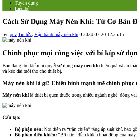
Tuyển dụng
Liên hệ
Cách Sử Dụng Máy Nén Khí: Từ Cơ Bản 
by:
qcv
Tin tức
,
Vận hành máy nén khí
0
2024-07-20 12:25:15
Chinh phục mọi công việc với bí kíp sử dụ
Bạn đang tìm kiếm bí quyết sử dụng
máy nén khí
hiệu quả và an toà
và kéo dài tuổi thọ cho thiết bị.
Máy nén khí là gì? Chiến binh mạnh mẽ chinh phục 
Máy nén khí
là thiết bị quen thuộc trong nhiều ngành nghề, đóng va
Cấu tạo:
Bộ phận nén:
Nơi diễn ra “trận chiến” tăng áp suất khí, bao gồ
Bộ phận điều khiển:
“Bộ não” điều khiển hoạt động của máy, 