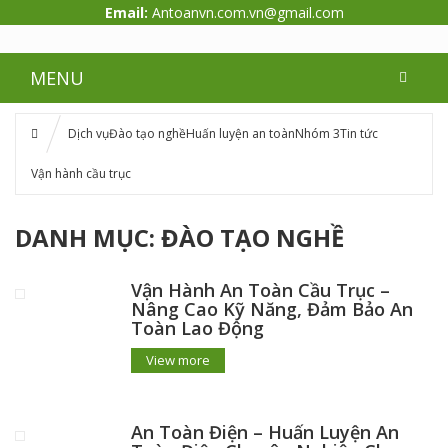
Email:
Antoanvn.com.vn@gmail.com
MENU
Dịch vụ
Đào tạo nghề
Huấn luyện an toàn
Nhóm 3
Tin tức
Vận hành cầu trục
DANH MỤC:
ĐÀO TẠO NGHỀ
Vận Hành An Toàn Cầu Trục –
Nâng Cao Kỹ Năng, Đảm Bảo An
Toàn Lao Động
View more
An Toàn Điện – Huấn Luyện An