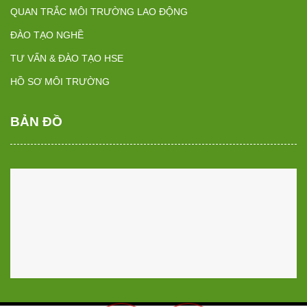
QUAN TRẮC MÔI TRƯỜNG LAO ĐỘNG
ĐÀO TẠO NGHỀ
TƯ VẤN & ĐÀO TẠO HSE
HỒ SƠ MÔI TRƯỜNG
BẢN ĐỒ