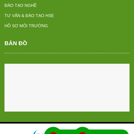
ĐÀO TẠO NGHỀ
TƯ VẤN & ĐÀO TẠO HSE
HỒ SƠ MÔI TRƯỜNG
BẢN ĐỒ
Thiết kế website bởi QCV Group