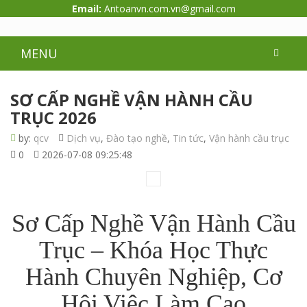
Email:
Antoanvn.com.vn@gmail.com
MENU
SƠ CẤP NGHỀ VẬN HÀNH CẦU
TRỤC 2026
by:
qcv
Dịch vụ
,
Đào tạo nghề
,
Tin tức
,
Vận hành cầu trục
0
2026-07-08 09:25:48
Sơ Cấp Nghề Vận Hành Cầu
Trục – Khóa Học Thực
Hành Chuyên Nghiệp, Cơ
Hội Việc Làm Cao