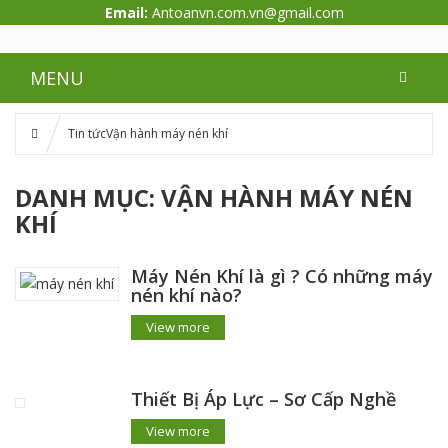
Email:
Antoanvn.com.vn@gmail.com
MENU
Tin tức
Vận hành máy nén khí
DANH MỤC:
VẬN HÀNH MÁY NÉN
KHÍ
Máy Nén Khí là gì ? Có những máy
nén khí nào?
View more
Thiết Bị Áp Lực – Sơ Cấp Nghề
View more