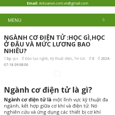
Email:
Antoanvn.com.vn@gmail.com
MENU
NGÀNH CƠ ĐIỆN TỬ :HỌC GÌ,HỌC
Ở ĐÂU VÀ MỨC LƯƠNG BAO
NHIÊU?
by:
qcv
Đào tạo nghề
,
Kỹ thuật điện
,
Tin tức
0
2024-
07-18 09:08:00
Ngành cơ điện tử là gì?
Ngành cơ điện tử là
một lĩnh vực kỹ thuật đa
ngành, kết hợp giữa cơ khí và điện tử. Nó
nghiên cứu và ứng dụng các thiết bị cơ khí