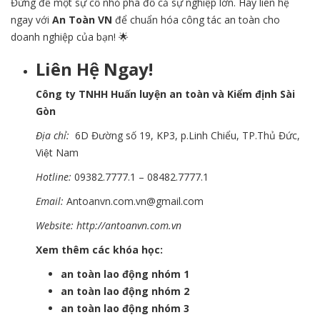
Đừng để một sự cố nhỏ phá đổ cả sự nghiệp lớn. Hãy liên hệ
ngay với
An Toàn VN
để chuẩn hóa công tác an toàn cho
doanh nghiệp của bạn! 🌟
Liên Hệ Ngay!
Công ty TNHH Huấn luyện an toàn và Kiểm định Sài
Gòn
Địa chỉ:
6D Đường số 19, KP3, p.Linh Chiểu, TP.Thủ Đức,
Việt Nam
Hotline:
09382.7777.1 – 08482.7777.1
Email:
Antoanvn.com.vn@gmail.com
Website:
http://antoanvn.com.vn
Xem thêm các khóa học:
an toàn lao động nhóm 1
an toàn lao động nhóm 2
an toàn lao động nhóm 3