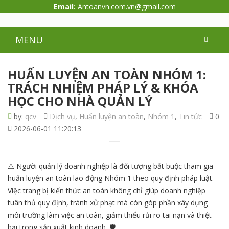
Email:
Antoanvn.com.vn@gmail.com
MENU
HUẤN LUYỆN AN TOÀN NHÓM 1:
TRÁCH NHIỆM PHÁP LÝ & KHÓA
HỌC CHO NHÀ QUẢN LÝ
by:
qcv
Dịch vụ
,
Huấn luyện an toàn
,
Nhóm 1
,
Tin tức
0
2026-06-01 11:20:13
⚠️ Người quản lý doanh nghiệp là đối tượng bắt buộc tham gia
huấn luyện an toàn lao động Nhóm 1 theo quy định pháp luật.
Việc trang bị kiến thức an toàn không chỉ giúp doanh nghiệp
tuân thủ quy định, tránh xử phạt mà còn góp phần xây dựng
môi trường làm việc an toàn, giảm thiểu rủi ro tai nạn và thiệt
hại trong sản xuất kinh doanh. 🛡️