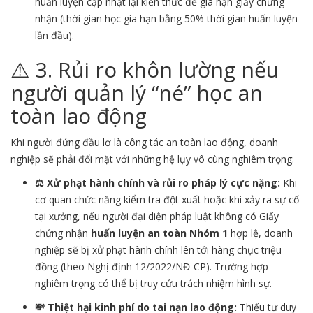
huấn luyện cập nhật lại kiến thức để gia hạn giấy chứng
nhận (thời gian học gia hạn bằng 50% thời gian huấn luyện
lần đầu).
⚠️ 3. Rủi ro khôn lường nếu
người quản lý “né” học an
toàn lao động
Khi người đứng đầu lơ là công tác an toàn lao động, doanh
nghiệp sẽ phải đối mặt với những hệ lụy vô cùng nghiêm trọng:
⚖️ Xử phạt hành chính và rủi ro pháp lý cực nặng:
Khi
cơ quan chức năng kiểm tra đột xuất hoặc khi xảy ra sự cố
tại xưởng, nếu người đại diện pháp luật không có Giấy
chứng nhận
huấn luyện an toàn Nhóm 1
hợp lệ, doanh
nghiệp sẽ bị xử phạt hành chính lên tới hàng chục triệu
đồng (theo Nghị định 12/2022/NĐ-CP). Trường hợp
nghiêm trọng có thể bị truy cứu trách nhiệm hình sự.
💸 Thiệt hại kinh phí do tai nạn lao động:
Thiếu tư duy