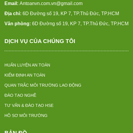
Email:
Antoanvn.com.vn@gmail.com
Địa chỉ:
6D Đường số 19, KP 7, TP.Thủ Đức, TP.HCM
Văn phòng:
6D Đường số 19, KP 7, TP.Thủ Đức, TP.HCM
DỊCH VỤ CỦA CHÚNG TÔI
HUẤN LUYỆN AN TOÀN
KIỂM ĐỊNH AN TOÀN
QUAN TRẮC MÔI TRƯỜNG LAO ĐỘNG
ĐÀO TẠO NGHỀ
TƯ VẤN & ĐÀO TẠO HSE
HỒ SƠ MÔI TRƯỜNG
BẢN ĐỒ