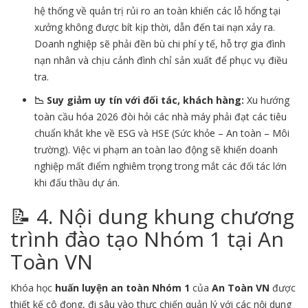
hệ thống về quản trị rủi ro an toàn khiến các lỗ hổng tại
xưởng không được bít kịp thời, dẫn đến tai nạn xảy ra.
Doanh nghiệp sẽ phải đền bù chi phí y tế, hỗ trợ gia đình
nạn nhân và chịu cảnh đình chỉ sản xuất để phục vụ điều
tra.
📉 Suy giảm uy tín với đối tác, khách hàng:
Xu hướng
toàn cầu hóa 2026 đòi hỏi các nhà máy phải đạt các tiêu
chuẩn khắt khe về ESG và HSE (Sức khỏe – An toàn – Môi
trường). Việc vi phạm an toàn lao động sẽ khiến doanh
nghiệp mất điểm nghiêm trọng trong mắt các đối tác lớn
khi đấu thầu dự án.
📝 4. Nội dung khung chương
trình đào tạo Nhóm 1 tại An
Toàn VN
Khóa học
huấn luyện an toàn Nhóm 1
của
An Toàn VN
được
thiết kế cô đọng, đi sâu vào thực chiến quản lý với các nội dung