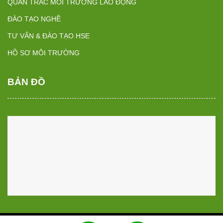
QUAN TRẮC MÔI TRƯỜNG LAO ĐỘNG
ĐÀO TẠO NGHỀ
TƯ VẤN & ĐÀO TẠO HSE
HỒ SƠ MÔI TRƯỜNG
BẢN ĐỒ