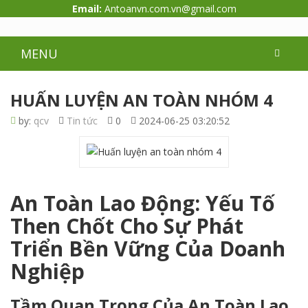
Email:
Antoanvn.com.vn@gmail.com
MENU
HUẤN LUYỆN AN TOÀN NHÓM 4
by:
qcv
Tin tức
0
2024-06-25 03:20:52
An Toàn Lao Động: Yếu Tố
Then Chốt Cho Sự Phát
Triển Bền Vững Của Doanh
Nghiệp
Tầm Quan Trọng Của An Toàn Lao