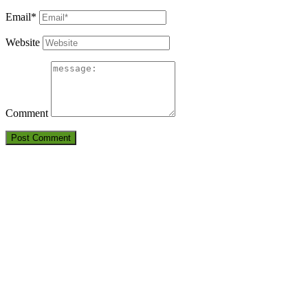
Email*
Website
Comment
THÔNG TIN LIÊN HỆ
CÔNG TY TNHH HUẤN LUYỆN AN TOÀN VÀ KIỂM ĐỊNH S
Điện thoại: 09380.7777.1 – 09283.7777.1 – 0905.2116.89
Em
Địa chỉ:
6D Đường số 19, KP 7, TP.Thủ Đức, TP.HCM
Văn phòng:
6D Đường số 19, KP 7, TP.Thủ Đức, TP.HCM
DỊCH VỤ CỦA CHÚNG TÔI
HUẤN LUYỆN AN TOÀN