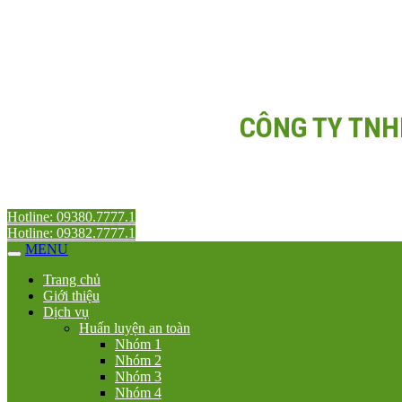
CÔNG TY TNH
Hotline: 09380.7777.1
Hotline: 09382.7777.1
MENU
Trang chủ
Giới thiệu
Dịch vụ
Huấn luyện an toàn
Nhóm 1
Nhóm 2
Nhóm 3
Nhóm 4