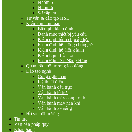
Nhóm 5
Nhóm 6
Sơ cấp cứu
Tư vấn & đào tạo HSE
Kiểm định an toàn
Biểu phí kiểm định
Danh mục thiết bị yêu cầu
Kiểm định bình chịu áp lực
Kiểm định hệ thống chống sét
Kiểm định hệ thống lạnh
Kiểm Định Lò Hơi
Kiểm Định Xe Nâng Hàng
Quan trắc môi trường lao động
Đào tạo nghề
Công nghệ hàn
Kỹ thuật điện
Vận hành cầu trục
Vận hành lò hơi
Vận hành máy công trình
Vận hành máy nén khí
Vận hành xe nâng
Hồ sơ môi trường
Tin tức
Văn bản pháp quy
Khai giảng