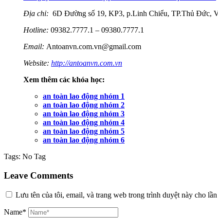
Địa chỉ:
6D Đường số 19, KP3, p.Linh Chiểu, TP.Thủ Đức, V
Hotline:
09382.7777.1 – 09380.7777.1
Email:
Antoanvn.com.vn@gmail.com
Website:
http://antoanvn.com.vn
Xem thêm các khóa học:
an toàn lao động nhóm 1
an toàn lao động nhóm 2
an toàn lao động nhóm 3
an toàn lao động nhóm 4
an toàn lao động nhóm 5
an toàn lao động nhóm 6
Tags:
No Tag
Leave Comments
Lưu tên của tôi, email, và trang web trong trình duyệt này cho lần 
Name*