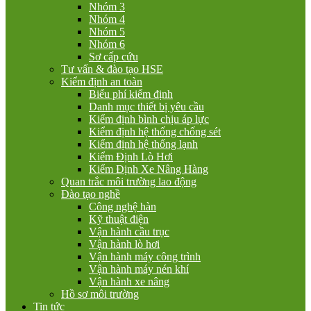
Nhóm 3
Nhóm 4
Nhóm 5
Nhóm 6
Sơ cấp cứu
Tư vấn & đào tạo HSE
Kiểm định an toàn
Biểu phí kiểm định
Danh mục thiết bị yêu cầu
Kiểm định bình chịu áp lực
Kiểm định hệ thống chống sét
Kiểm định hệ thống lạnh
Kiểm Định Lò Hơi
Kiểm Định Xe Nâng Hàng
Quan trắc môi trường lao động
Đào tạo nghề
Công nghệ hàn
Kỹ thuật điện
Vận hành cầu trục
Vận hành lò hơi
Vận hành máy công trình
Vận hành máy nén khí
Vận hành xe nâng
Hồ sơ môi trường
Tin tức