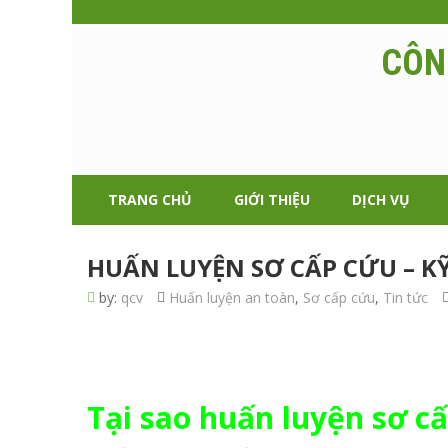
CÔN
TRANG CHỦ
GIỚI THIỆU
DỊCH VỤ
HUẤN LUYỆN SƠ CẤP CỨU – K
by:
qcv
Huấn luyện an toàn
,
Sơ cấp cứu
,
Tin tức
Tại sao huấn luyện sơ c