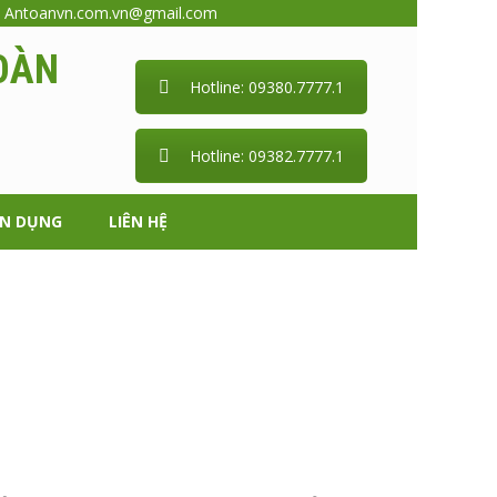
:
Antoanvn.com.vn@gmail.com
OÀN
Hotline: 09380.7777.1
Hotline: 09382.7777.1
ỂN DỤNG
LIÊN HỆ