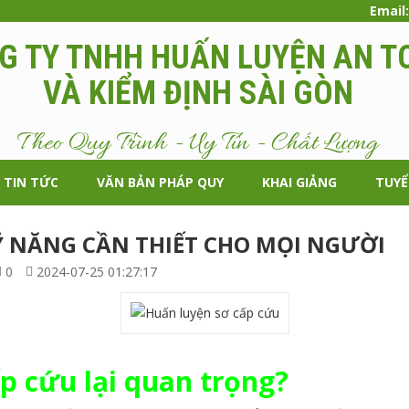
Email
G TY TNHH HUẤN LUYỆN AN T
VÀ KIỂM ĐỊNH SÀI GÒN
Theo Quy Trình - Uy Tín - Chất Lượng
TIN TỨC
VĂN BẢN PHÁP QUY
KHAI GIẢNG
TUY
Ỹ NĂNG CẦN THIẾT CHO MỌI NGƯỜI
0
2024-07-25 01:27:17
ấp cứu lại quan trọng?