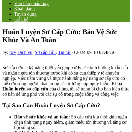
Văn bản pháp quy
Khai giảng
Tuyển dụng
Liên hệ
Huấn Luyện Sơ Cấp Cứu: Bảo Vệ Sức
Khỏe Và An Toàn
by:
qcv
Dịch vụ
,
Sơ cấp cứu
,
Tin tức
0
2024-09-10 02:48:56
Sơ cấp cứu là kỹ năng thiết yếu giúp xử lý các tình huống khẩn cấp
và ngăn ngừa tổn thương trước khi có sự can thiệp y tế chuyên
nghiệp. Việc nắm vững và thực hành đúng kỹ năng sơ cấp cứu có
thể cứu sống người khác trong các trường hợp nguy hiểm. Khóa
Huấn luyện sơ cấp cứu
của chúng tôi sẽ trang bị cho bạn kiến thức
cơ bản để ứng phó với các sự cố trong cuộc sống và công việc.
Tại Sao Cần Huấn Luyện Sơ Cấp Cứu?
Bảo vệ sức khỏe và an toàn
: Sơ cấp cứu kịp thời giúp ngăn
chặn tình trạng nguy hiểm, giảm thiểu tổn thương và tăng cơ
hội sống sót.