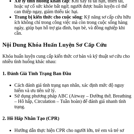
Xử lý tình huống khẩn cấp
: Khi xảy ra tai nạn, thiên tai,
hoặc sự cố sức khỏe bất ngờ, người được huấn luyện có thể
can thiệp ngay, giảm thiểu tác hại.
Trang bị kiến thức cho cuộc sống
: Kỹ năng sơ cấp cứu hữu
ích không chỉ trong công việc mà còn trong cuộc sống hàng
ngày, giúp bạn hỗ trợ gia đình, bạn bè, và đồng nghiệp khi
cần.
Nội Dung Khóa Huấn Luyện Sơ Cấp Cứu
Khóa huấn luyện cung cấp kiến thức cơ bản và kỹ thuật sơ cứu cho
nhiều tình huống khác nhau:
1. Đánh Giá Tình Trạng Ban Đầu
Cách đánh giá tình trạng nạn nhân, xác định mức độ nguy
hiểm và ưu tiên xử lý.
Sử dụng phương pháp ABC (Airway – Đường thở, Breathing
– Hô hấp, Circulation – Tuần hoàn) để đánh giá nhanh tình
trạng.
2. Hô Hấp Nhân Tạo (CPR)
Hướng dẫn thực hiện CPR cho người lớn, trẻ em và trẻ sơ