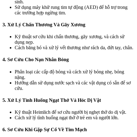
sinh.
Sử dụng máy khử rung tim tự động (AED) để hỗ trợ trong
các trường hợp ngừng tim.
3. Xử Lý Chấn Thương Và Gãy Xương
Kỹ thuật sơ cứu khi chấn thương, gãy xương, và cách sử
dụng nẹp.
Cách băng bó và xử lý vết thương như rách da, đứt tay, chân.
4. Sơ Cứu Cho Nạn Nhân Bỏng
Phân loại các cấp độ bỏng và cách xử lý bỏng nhẹ, bỏng
nặng.
Hướng dẫn sử dụng nước sạch và các vật dụng có sẵn để sơ
cứu.
5. Xử Lý Tình Huống Ngạt Thở Và Hóc Dị Vật
Kỹ thuật Heimlich để sơ cứu người bị nghẹt thở do dị vật.
Cách xử lý tình huống ngạt thở ở trẻ em và người lớn.
6. Sơ Cứu Khi Gặp Sự Cố Về Tim Mạch