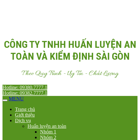
Email:
Antoanvn.com.vn@gmail.com
CÔNG TY TNHH HUẤN LUYỆN AN
TOÀN VÀ KIỂM ĐỊNH SÀI GÒN
Theo Quy Trình - Uy Tín - Chất Lượng
Hotline: 09380.7777.1
Hotline: 09382.7777.1
MENU
Trang chủ
Giới thiệu
Dịch vụ
Huấn luyện an toàn
Nhóm 1
Nhóm 2