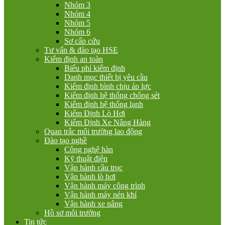
Nhóm 3
Nhóm 4
Nhóm 5
Nhóm 6
Sơ cấp cứu
Tư vấn & đào tạo HSE
Kiểm định an toàn
Biểu phí kiểm định
Danh mục thiết bị yêu cầu
Kiểm định bình chịu áp lực
Kiểm định hệ thống chống sét
Kiểm định hệ thống lạnh
Kiểm Định Lò Hơi
Kiểm Định Xe Nâng Hàng
Quan trắc môi trường lao động
Đào tạo nghề
Công nghệ hàn
Kỹ thuật điện
Vận hành cầu trục
Vận hành lò hơi
Vận hành máy công trình
Vận hành máy nén khí
Vận hành xe nâng
Hồ sơ môi trường
Tin tức