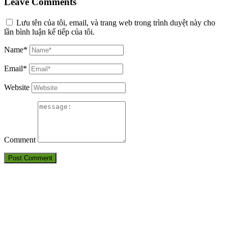
Leave Comments
Lưu tên của tôi, email, và trang web trong trình duyệt này cho
lần bình luận kế tiếp của tôi.
Name*
Email*
Website
Comment
THÔNG TIN LIÊN HỆ
CÔNG TY TNHH HUẤN LUYỆN AN TOÀN VÀ KIỂM ĐỊNH
SÀI GÒN
Điện thoại: 09380.7777.1 – 09283.7777.1 – 0905.2116.89