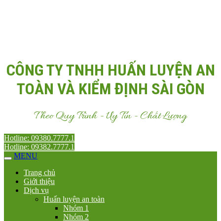
Email:
Antoanvn.com.vn@gmail.com
CÔNG TY TNHH HUẤN LUYỆN AN
TOÀN VÀ KIỂM ĐỊNH SÀI GÒN
Theo Quy Trình - Uy Tín - Chất Lượng
Hotline: 09380.7777.1
Hotline: 09382.7777.1
MENU
Trang chủ
Giới thiệu
Dịch vụ
Huấn luyện an toàn
Nhóm 1
Nhóm 2