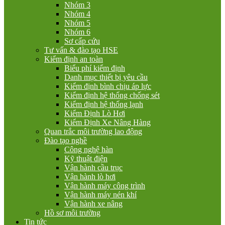
Nhóm 3
Nhóm 4
Nhóm 5
Nhóm 6
Sơ cấp cứu
Tư vấn & đào tạo HSE
Kiểm định an toàn
Biểu phí kiểm định
Danh mục thiết bị yêu cầu
Kiểm định bình chịu áp lực
Kiểm định hệ thống chống sét
Kiểm định hệ thống lạnh
Kiểm Định Lò Hơi
Kiểm Định Xe Nâng Hàng
Quan trắc môi trường lao động
Đào tạo nghề
Công nghệ hàn
Kỹ thuật điện
Vận hành cầu trục
Vận hành lò hơi
Vận hành máy công trình
Vận hành máy nén khí
Vận hành xe nâng
Hồ sơ môi trường
Tin tức