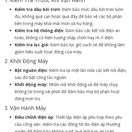
1. Kiểm Tra Trước Khi Vận Hành
Kiểm tra dầu bôi trơn:
Đảm bảo mức dầu bôi trơn luôn
đủ, không quá cạn hoặc quá đầy để bảo vệ các bộ phận
bên trong máy khỏi mài mòn và hư hỏng.
Kiểm tra hệ thống điện:
Đảm bảo các kết nối điện an
toàn, không có hiện tượng chập chờn hay rò rỉ điện.
Kiểm tra lọc gió:
Đảm bảo lọc gió sạch sẽ để không làm
giảm hiệu suất hoạt động của máy.
2. Khởi Động Máy
Bật nguồn điện:
Kiểm tra lại một lần nữa các kết nối điện,
sau đó bật công tắc nguồn.
Khởi động máy:
Nhấn nút khởi động và để máy chạy
không tải trong vài phút để đảm bảo mọi bộ phận hoạt
động trơn tru.
3. Vận Hành Máy
Điều chỉnh điện áp:
Thiết lập điện áp phù hợp theo yêu
cầu công việc. Kiểm tra các đồng hồ đo điện áp thường
xuyên để đảm bảo không vượt quá giới hạn an toàn.