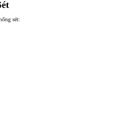
Sét
hống sét: