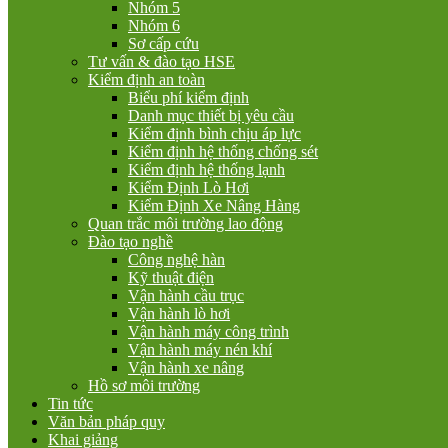
Nhóm 5
Nhóm 6
Sơ cấp cứu
Tư vấn & đào tạo HSE
Kiểm định an toàn
Biểu phí kiểm định
Danh mục thiết bị yêu cầu
Kiểm định bình chịu áp lực
Kiểm định hệ thống chống sét
Kiểm định hệ thống lạnh
Kiểm Định Lò Hơi
Kiểm Định Xe Nâng Hàng
Quan trắc môi trường lao động
Đào tạo nghề
Công nghệ hàn
Kỹ thuật điện
Vận hành cầu trục
Vận hành lò hơi
Vận hành máy công trình
Vận hành máy nén khí
Vận hành xe nâng
Hồ sơ môi trường
Tin tức
Văn bản pháp quy
Khai giảng