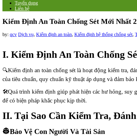
Tuyển dụng
Liên hệ
Kiểm Định An Toàn Chống Sét Mới Nhất 
by:
qcv
Dịch vụ
,
Kiểm định an toàn
,
Kiểm định hệ thống chống sét
,
T
I. Kiểm Định An Toàn Chống Sé
🔍Kiểm định an toàn chống sét là hoạt động kiểm tra, đá
của tiêu chuẩn, quy chuẩn kỹ thuật áp dụng và đảm bảo k
🛠️Quá trình kiểm định giúp phát hiện các hư hỏng, suy gi
để có biện pháp khắc phục kịp thời.
II. Tại Sao Cần Kiểm Tra, Đán
👷Bảo Vệ Con Người Và Tài Sản