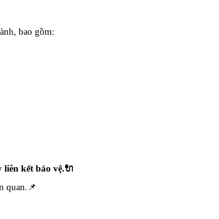
hành, bao gồm:
 liên kết bảo vệ.🔌
ên quan.📌