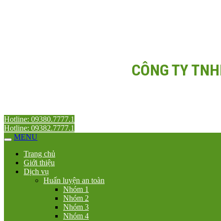
CÔNG TY TNH
Hotline: 09380.7777.1
Hotline: 09382.7777.1
MENU
Trang chủ
Giới thiệu
Dịch vụ
Huấn luyện an toàn
Nhóm 1
Nhóm 2
Nhóm 3
Nhóm 4