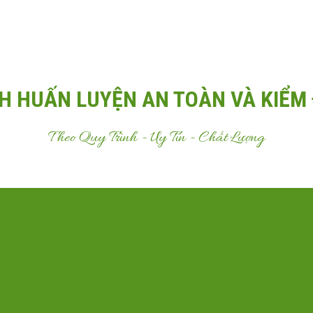
Email:
Antoanvn.com.vn@gmail.com
H HUẤN LUYỆN AN TOÀN VÀ KIỂM 
Theo Quy Trình - Uy Tín - Chất Lượng