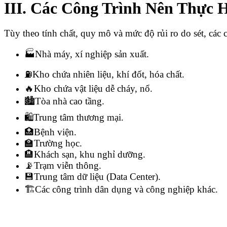
III. Các Công Trình Nên Thực 
Tùy theo tính chất, quy mô và mức độ rủi ro do sét, các 
🏭Nhà máy, xí nghiệp sản xuất.
⛽Kho chứa nhiên liệu, khí đốt, hóa chất.
🔥Kho chứa vật liệu dễ cháy, nổ.
🏙️Tòa nhà cao tầng.
🛍️Trung tâm thương mại.
🏥Bệnh viện.
🏫Trường học.
🏨Khách sạn, khu nghỉ dưỡng.
📡Trạm viễn thông.
💾Trung tâm dữ liệu (Data Center).
🏗️Các công trình dân dụng và công nghiệp khác.