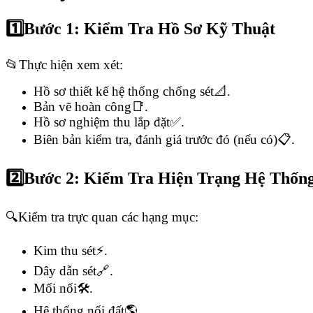
1️⃣Bước 1: Kiểm Tra Hồ Sơ Kỹ Thuật
📂Thực hiện xem xét:
Hồ sơ thiết kế hệ thống chống sét📐.
Bản vẽ hoàn công📑.
Hồ sơ nghiệm thu lắp đặt✅.
Biên bản kiểm tra, đánh giá trước đó (nếu có)📋.
2️⃣Bước 2: Kiểm Tra Hiện Trạng Hệ Thốn
🔍Kiểm tra trực quan các hạng mục:
Kim thu sét⚡.
Dây dẫn sét🔗.
Mối nối🛠️.
Hệ thống nối đất🌎.