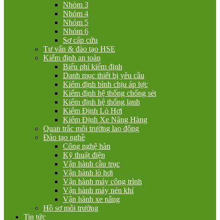
Nhóm 3
Nhóm 4
Nhóm 5
Nhóm 6
Sơ cấp cứu
Tư vấn & đào tạo HSE
Kiểm định an toàn
Biểu phí kiểm định
Danh mục thiết bị yêu cầu
Kiểm định bình chịu áp lực
Kiểm định hệ thống chống sét
Kiểm định hệ thống lạnh
Kiểm Định Lò Hơi
Kiểm Định Xe Nâng Hàng
Quan trắc môi trường lao động
Đào tạo nghề
Công nghệ hàn
Kỹ thuật điện
Vận hành cầu trục
Vận hành lò hơi
Vận hành máy công trình
Vận hành máy nén khí
Vận hành xe nâng
Hồ sơ môi trường
Tin tức