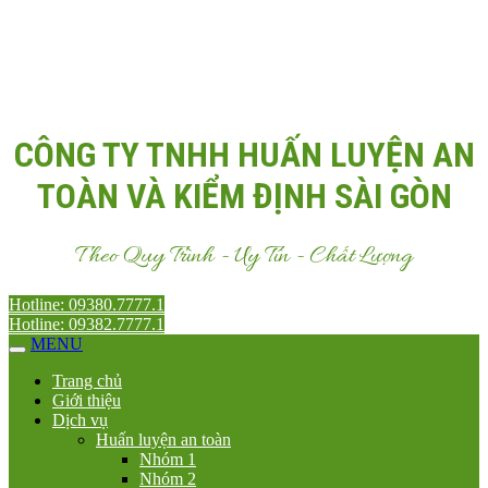
Email:
Antoanvn.com.vn@gmail.com
CÔNG TY TNHH HUẤN LUYỆN AN
TOÀN VÀ KIỂM ĐỊNH SÀI GÒN
Theo Quy Trình - Uy Tín - Chất Lượng
Hotline: 09380.7777.1
Hotline: 09382.7777.1
MENU
Trang chủ
Giới thiệu
Dịch vụ
Huấn luyện an toàn
Nhóm 1
Nhóm 2