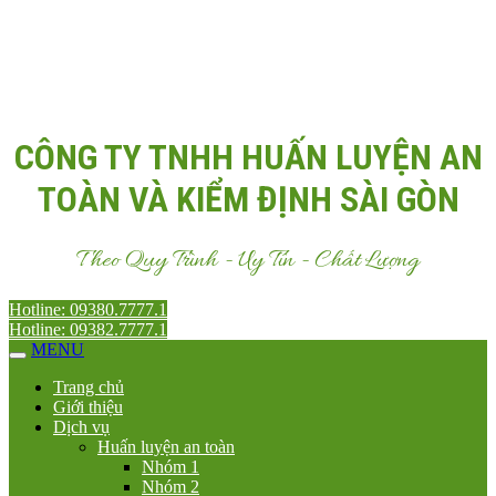
Email:
Antoanvn.com.vn@gmail.com
CÔNG TY TNHH HUẤN LUYỆN AN
TOÀN VÀ KIỂM ĐỊNH SÀI GÒN
Theo Quy Trình - Uy Tín - Chất Lượng
Hotline: 09380.7777.1
Hotline: 09382.7777.1
MENU
Trang chủ
Giới thiệu
Dịch vụ
Huấn luyện an toàn
Nhóm 1
Nhóm 2