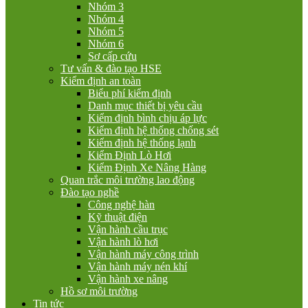
Nhóm 3
Nhóm 4
Nhóm 5
Nhóm 6
Sơ cấp cứu
Tư vấn & đào tạo HSE
Kiểm định an toàn
Biểu phí kiểm định
Danh mục thiết bị yêu cầu
Kiểm định bình chịu áp lực
Kiểm định hệ thống chống sét
Kiểm định hệ thống lạnh
Kiểm Định Lò Hơi
Kiểm Định Xe Nâng Hàng
Quan trắc môi trường lao động
Đào tạo nghề
Công nghệ hàn
Kỹ thuật điện
Vận hành cầu trục
Vận hành lò hơi
Vận hành máy công trình
Vận hành máy nén khí
Vận hành xe nâng
Hồ sơ môi trường
Tin tức