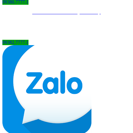
09380.7777.1
Thiết kế website bởi QCV Group
09382.7777.1