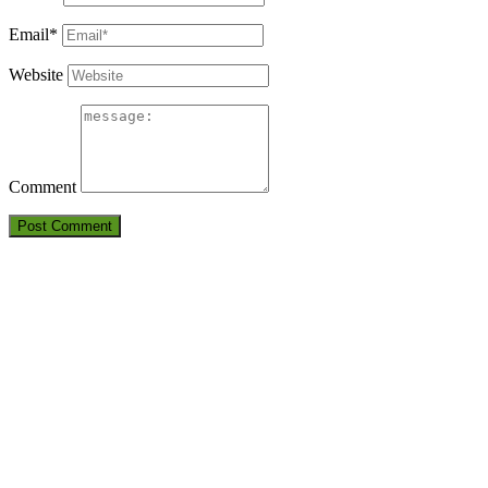
Email*
Website
Comment
THÔNG TIN LIÊN HỆ
CÔNG TY TNHH HUẤN LUYỆN AN TOÀN VÀ KIỂM ĐỊNH
SÀI GÒN
Điện thoại: 09380.7777.1 – 09283.7777.1 – 0905.2116.89
Email:
Antoanvn.com.vn@gmail.com
Địa chỉ:
6D Đường số 19, KP 7, TP.Thủ Đức, TP.HCM
Văn phòng:
6D Đường số 19, KP 7, TP.Thủ Đức, TP.HCM