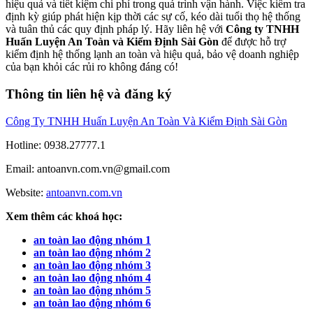
hiệu quả và tiết kiệm chi phí trong quá trình vận hành. Việc kiểm tra
định kỳ giúp phát hiện kịp thời các sự cố, kéo dài tuổi thọ hệ thống
và tuân thủ các quy định pháp lý. Hãy liên hệ với
Công ty TNHH
Huấn Luyện An Toàn và Kiểm Định Sài Gòn
để được hỗ trợ
kiểm định hệ thống lạnh an toàn và hiệu quả, bảo vệ doanh nghiệp
của bạn khỏi các rủi ro không đáng có!
Thông tin liên hệ và đăng ký
Công Ty TNHH Huấn Luyện An Toàn Và Kiểm Định Sài Gòn
Hotline: 0938.27777.1
Email: antoanvn.com.vn@gmail.com
Website:
antoanvn.com.vn
Xem thêm các khoá học:
an toàn lao động nhóm 1
an toàn lao động nhóm 2
an toàn lao động nhóm 3
an toàn lao động nhóm 4
an toàn lao động nhóm 5
an toàn lao động nhóm 6