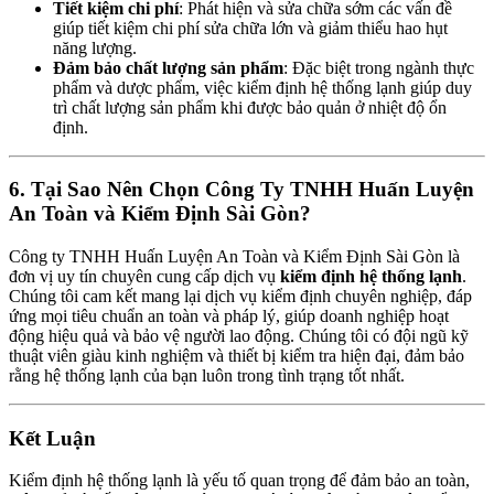
Tiết kiệm chi phí
: Phát hiện và sửa chữa sớm các vấn đề
giúp tiết kiệm chi phí sửa chữa lớn và giảm thiểu hao hụt
năng lượng.
Đảm bảo chất lượng sản phẩm
: Đặc biệt trong ngành thực
phẩm và dược phẩm, việc kiểm định hệ thống lạnh giúp duy
trì chất lượng sản phẩm khi được bảo quản ở nhiệt độ ổn
định.
6. Tại Sao Nên Chọn Công Ty TNHH Huấn Luyện
An Toàn và Kiểm Định Sài Gòn?
Công ty TNHH Huấn Luyện An Toàn và Kiểm Định Sài Gòn là
đơn vị uy tín chuyên cung cấp dịch vụ
kiểm định hệ thống lạnh
.
Chúng tôi cam kết mang lại dịch vụ kiểm định chuyên nghiệp, đáp
ứng mọi tiêu chuẩn an toàn và pháp lý, giúp doanh nghiệp hoạt
động hiệu quả và bảo vệ người lao động. Chúng tôi có đội ngũ kỹ
thuật viên giàu kinh nghiệm và thiết bị kiểm tra hiện đại, đảm bảo
rằng hệ thống lạnh của bạn luôn trong tình trạng tốt nhất.
Kết Luận
Kiểm định hệ thống lạnh là yếu tố quan trọng để đảm bảo an toàn,