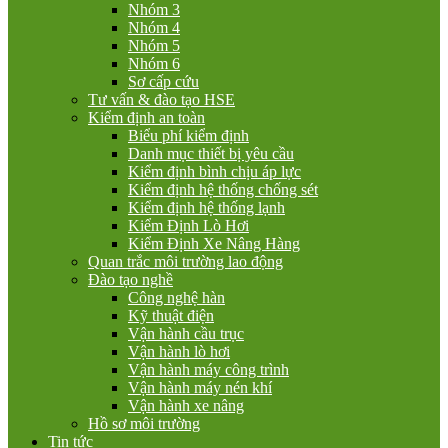
Nhóm 3
Nhóm 4
Nhóm 5
Nhóm 6
Sơ cấp cứu
Tư vấn & đào tạo HSE
Kiểm định an toàn
Biểu phí kiểm định
Danh mục thiết bị yêu cầu
Kiểm định bình chịu áp lực
Kiểm định hệ thống chống sét
Kiểm định hệ thống lạnh
Kiểm Định Lò Hơi
Kiểm Định Xe Nâng Hàng
Quan trắc môi trường lao động
Đào tạo nghề
Công nghệ hàn
Kỹ thuật điện
Vận hành cầu trục
Vận hành lò hơi
Vận hành máy công trình
Vận hành máy nén khí
Vận hành xe nâng
Hồ sơ môi trường
Tin tức