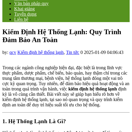
Văn bản pháp quy
Khai giảng
Tuyển dụng
Liên hệ
Kiểm Định Hệ Thống Lạnh: Quy Trình
Đảm Bảo An Toàn
by:
qcv
Kiểm định hệ thống lạnh
,
Tin tức
0
2025-01-09 04:06:43
Trong các ngành công nghiệp hiện đại, đặc biệt là trong lĩnh vực
thực phẩm, dược phẩm, chế biến, bảo quản, hay thậm chí trong các
trung tâm thương mại, bệnh viện, hệ thống lạnh đóng một vai trò
cực kỳ quan trọng. Tuy nhiên, để đảm bảo hiệu quả hoạt động và an
toàn trong quá trình vận hành, việc
kiểm định hệ thống lạnh
định
kỳ là vô cùng cần thiết. Bài viết này sẽ giúp bạn hiểu rõ hơn về
kiểm định hệ thống lạnh, tại sao nó quan trọng và quy trình kiểm
định an toàn để duy trì hiệu suất tối ưu cho hệ thống.
1. Hệ Thống Lạnh Là Gì?