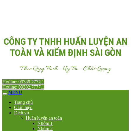
Email:
Antoanvn.com.vn@gmail.com
CÔNG TY TNHH HUẤN LUYỆN AN
TOÀN VÀ KIỂM ĐỊNH SÀI GÒN
Theo Quy Trình - Uy Tín - Chất Lượng
Hotline: 09380.7777.1
Hotline: 09382.7777.1
MENU
Trang chủ
Giới thiệu
Dịch vụ
Huấn luyện an toàn
Nhóm 1
Nhóm 2