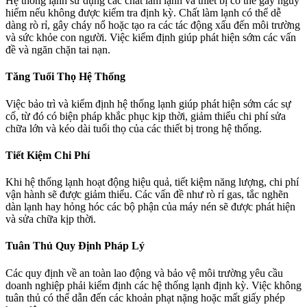
Hệ thống lạnh sử dụng các chất làm lạnh và thiết bị có thể gây nguy
hiểm nếu không được kiểm tra định kỳ. Chất làm lạnh có thể dễ
dàng rò rỉ, gây cháy nổ hoặc tạo ra các tác động xấu đến môi trường
và sức khỏe con người. Việc kiểm định giúp phát hiện sớm các vấn
đề và ngăn chặn tai nạn.
Tăng Tuổi Thọ Hệ Thống
Việc bảo trì và kiểm định hệ thống lạnh giúp phát hiện sớm các sự
cố, từ đó có biện pháp khắc phục kịp thời, giảm thiểu chi phí sửa
chữa lớn và kéo dài tuổi thọ của các thiết bị trong hệ thống.
Tiết Kiệm Chi Phí
Khi hệ thống lạnh hoạt động hiệu quả, tiết kiệm năng lượng, chi phí
vận hành sẽ được giảm thiểu. Các vấn đề như rò rỉ gas, tắc nghẽn
dàn lạnh hay hỏng hóc các bộ phận của máy nén sẽ được phát hiện
và sửa chữa kịp thời.
Tuân Thủ Quy Định Pháp Lý
Các quy định về an toàn lao động và bảo vệ môi trường yêu cầu
doanh nghiệp phải kiểm định các hệ thống lạnh định kỳ. Việc không
tuân thủ có thể dẫn đến các khoản phạt nặng hoặc mất giấy phép