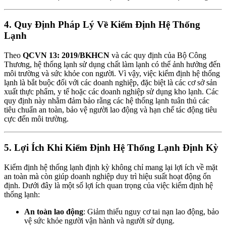
4. Quy Định Pháp Lý Về Kiểm Định Hệ Thống
Lạnh
Theo
QCVN 13: 2019/BKHCN
và các quy định của Bộ Công
Thương, hệ thống lạnh sử dụng chất làm lạnh có thể ảnh hưởng đến
môi trường và sức khỏe con người. Vì vậy, việc kiểm định hệ thống
lạnh là bắt buộc đối với các doanh nghiệp, đặc biệt là các cơ sở sản
xuất thực phẩm, y tế hoặc các doanh nghiệp sử dụng kho lạnh. Các
quy định này nhằm đảm bảo rằng các hệ thống lạnh tuân thủ các
tiêu chuẩn an toàn, bảo vệ người lao động và hạn chế tác động tiêu
cực đến môi trường.
5. Lợi Ích Khi Kiểm Định Hệ Thống Lạnh Định Kỳ
Kiểm định hệ thống lạnh định kỳ không chỉ mang lại lợi ích về mặt
an toàn mà còn giúp doanh nghiệp duy trì hiệu suất hoạt động ổn
định. Dưới đây là một số lợi ích quan trọng của việc kiểm định hệ
thống lạnh:
An toàn lao động
: Giảm thiểu nguy cơ tai nạn lao động, bảo
vệ sức khỏe người vận hành và người sử dụng.