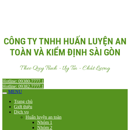
Email:
Antoanvn.com.vn@gmail.com
CÔNG TY TNHH HUẤN LUYỆN AN
TOÀN VÀ KIỂM ĐỊNH SÀI GÒN
Theo Quy Trình - Uy Tín - Chất Lượng
Hotline: 09380.7777.1
Hotline: 09382.7777.1
MENU
Trang chủ
Giới thiệu
Dịch vụ
Huấn luyện an toàn
Nhóm 1
Nhóm 2