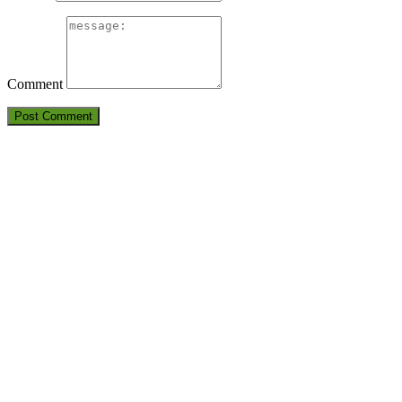
Comment
THÔNG TIN LIÊN HỆ
CÔNG TY TNHH HUẤN LUYỆN AN TOÀN VÀ KIỂM ĐỊNH
SÀI GÒN
Điện thoại: 09380.7777.1 – 09283.7777.1 – 0905.2116.89
Email:
Antoanvn.com.vn@gmail.com
Địa chỉ:
6D Đường số 19, KP 7, TP.Thủ Đức, TP.HCM
Văn phòng:
6D Đường số 19, KP 7, TP.Thủ Đức, TP.HCM
DỊCH VỤ CỦA CHÚNG TÔI
HUẤN LUYỆN AN TOÀN
KIỂM ĐỊNH AN TOÀN