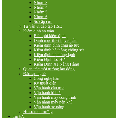
Nhóm 3
Nhóm 4
Nhóm 5
Nhóm 6
Sơ cấp cứu
Tư vấn & đào tạo HSE
Kiểm định an toàn
Biểu phí kiểm định
Danh mục thiết bị yêu cầu
Kiểm định bình chịu áp lực
Kiểm định hệ thống chống sét
Kiểm định hệ thống lạnh
Kiểm Định Lò Hơi
Kiểm Định Xe Nâng Hàng
Quan trắc môi trường lao động
Đào tạo nghề
Công nghệ hàn
Kỹ thuật điện
Vận hành cầu trục
Vận hành lò hơi
Vận hành máy công trình
Vận hành máy nén khí
Vận hành xe nâng
Hồ sơ môi trường
Tin tức