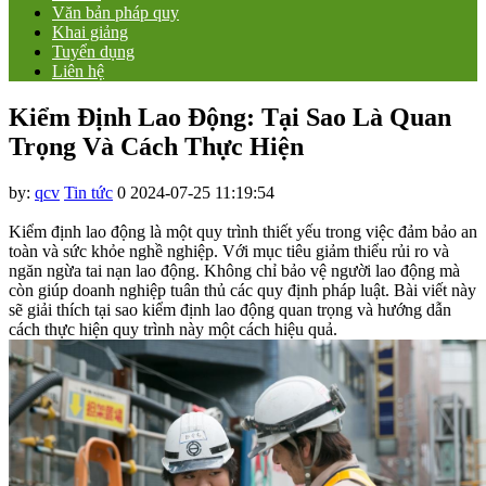
Văn bản pháp quy
Khai giảng
Tuyển dụng
Liên hệ
Kiểm Định Lao Động: Tại Sao Là Quan
Trọng Và Cách Thực Hiện
by:
qcv
Tin tức
0
2024-07-25 11:19:54
Kiểm định lao động là một quy trình thiết yếu trong việc đảm bảo an
toàn và sức khỏe nghề nghiệp. Với mục tiêu giảm thiểu rủi ro và
ngăn ngừa tai nạn lao động. Không chỉ bảo vệ người lao động mà
còn giúp doanh nghiệp tuân thủ các quy định pháp luật. Bài viết này
sẽ giải thích tại sao kiểm định lao động quan trọng và hướng dẫn
cách thực hiện quy trình này một cách hiệu quả.