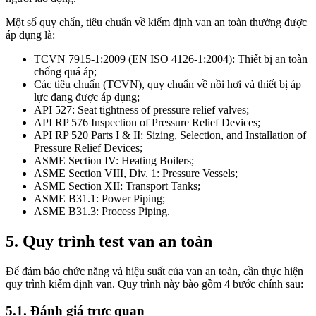
Một số quy chẩn, tiêu chuẩn về kiểm định van an toàn thường được
áp dụng là:
TCVN 7915-1:2009 (EN ISO 4126-1:2004): Thiết bị an toàn
chống quá áp;
Các tiêu chuẩn (TCVN), quy chuẩn về nồi hơi và thiết bị áp
lực đang được áp dụng;
API 527: Seat tightness of pressure relief valves;
API RP 576 Inspection of Pressure Relief Devices;
API RP 520 Parts I & II: Sizing, Selection, and Installation of
Pressure Relief Devices;
ASME Section IV: Heating Boilers;
ASME Section VIII, Div. 1: Pressure Vessels;
ASME Section XII: Transport Tanks;
ASME B31.1: Power Piping;
ASME B31.3: Process Piping.
5. Quy trình test van an toàn
Để đảm bảo chức năng và hiệu suất của van an toàn, cần thực hiện
quy trình kiểm định van. Quy trình này bào gồm 4 bước chính sau:
5.1. Đánh giá trực quan