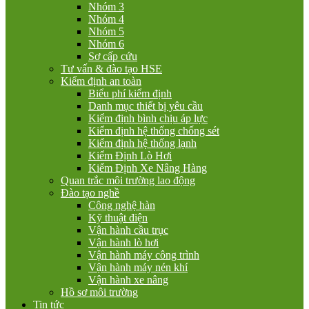
Nhóm 3
Nhóm 4
Nhóm 5
Nhóm 6
Sơ cấp cứu
Tư vấn & đào tạo HSE
Kiểm định an toàn
Biểu phí kiểm định
Danh mục thiết bị yêu cầu
Kiểm định bình chịu áp lực
Kiểm định hệ thống chống sét
Kiểm định hệ thống lạnh
Kiểm Định Lò Hơi
Kiểm Định Xe Nâng Hàng
Quan trắc môi trường lao động
Đào tạo nghề
Công nghệ hàn
Kỹ thuật điện
Vận hành cầu trục
Vận hành lò hơi
Vận hành máy công trình
Vận hành máy nén khí
Vận hành xe nâng
Hồ sơ môi trường
Tin tức