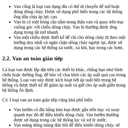
Van cổng là loại van dạng đĩa có thể di chuyển để mở hoặc
đóng dòng chảy. Được sử dụng phổ biến trong các hệ thống
ống dẫn chịu áp lực cao.
Van bi có một bóng cầu nằm trong thân van và quay trên trục
vuông góc với chiều dòng chảy. Van bi thường được ứng
dụng trong tắt mở nhanh.
Van một chiều được thiết kế để chỉ cho dòng chảy đi theo một
hướng duy nhất và ngăn chặn dòng chảy ngược lại, được sử
dụng trong các hệ thống xả nước, xả khí, hay trong các bơm.
2.2. Van an toàn gián tiếp
Là loại van được lắp đặt trên các thiết bị khác, chẳng hạn như bình
chứa hoặc đường ống, để bảo vệ chai khỏi các áp suất quá cao trong
hệ thống. Loại van này được kích hoạt bởi áp suất bên trong hệ
thống và được thiết kế để giảm áp suất và giữ cho áp suất giữa trong
hệ thống ổn định.
Có 3 loại van an toàn gián tiếp cũng khá phổ biến:
Van bướm có đĩa bằng kim loại được gắn trên trục và xoay
quanh trục đó để điều khiển dòng chảy. Van bướm thường
được sử dụng trong các hệ thống lọc và xử lý nước.
Van màng dùng màng đàn hồi để điều khiển dòng chảy, sử