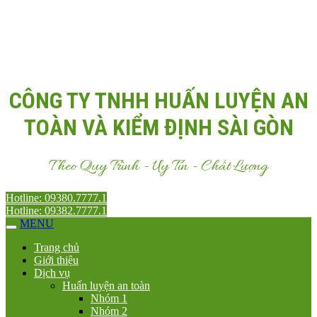
Email:
Antoanvn.com.vn@gmail.com
CÔNG TY TNHH HUẤN LUYỆN AN
TOÀN VÀ KIỂM ĐỊNH SÀI GÒN
Theo Quy Trình - Uy Tín - Chất Lượng
Hotline: 09380.7777.1
Hotline: 09382.7777.1
MENU
Trang chủ
Giới thiệu
Dịch vụ
Huấn luyện an toàn
Nhóm 1
Nhóm 2