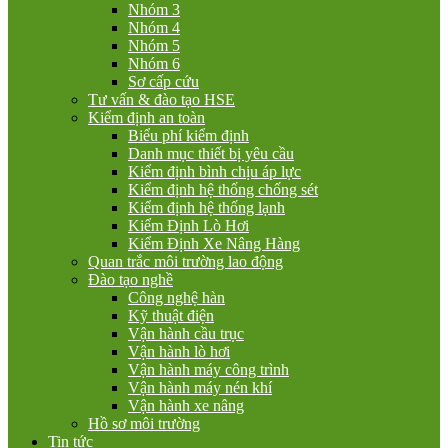
Nhóm 3
Nhóm 4
Nhóm 5
Nhóm 6
Sơ cấp cứu
Tư vấn & đào tạo HSE
Kiểm định an toàn
Biểu phí kiểm định
Danh mục thiết bị yêu cầu
Kiểm định bình chịu áp lực
Kiểm định hệ thống chống sét
Kiểm định hệ thống lạnh
Kiểm Định Lò Hơi
Kiểm Định Xe Nâng Hàng
Quan trắc môi trường lao động
Đào tạo nghề
Công nghệ hàn
Kỹ thuật điện
Vận hành cầu trục
Vận hành lò hơi
Vận hành máy công trình
Vận hành máy nén khí
Vận hành xe nâng
Hồ sơ môi trường
Tin tức