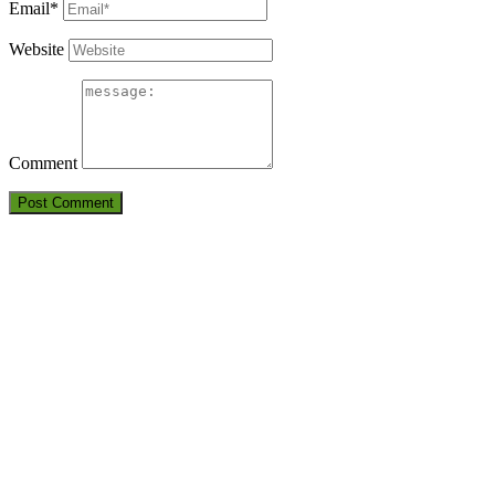
Email*
Website
Comment
THÔNG TIN LIÊN HỆ
CÔNG TY TNHH HUẤN LUYỆN AN TOÀN VÀ KIỂM ĐỊNH
SÀI GÒN
Điện thoại: 09380.7777.1 – 09283.7777.1 – 0905.2116.89
Email:
Antoanvn.com.vn@gmail.com
Địa chỉ:
6D Đường số 19, KP 7, TP.Thủ Đức, TP.HCM
Văn phòng:
6D Đường số 19, KP 7, TP.Thủ Đức, TP.HCM
DỊCH VỤ CỦA CHÚNG TÔI