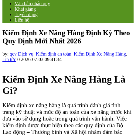
Văn bản pháp quy
Khai giảng
Tuyển dụng
Liên hệ
Kiểm Định Xe Nâng Hàng Định Kỳ Theo
Quy Định Mới Nhất 2026
by:
qcv
Dịch vụ
,
Kiểm định an toàn
,
Kiểm Định Xe Nâng Hàng
,
Tin tức
0
2026-07-03 09:41:34
Kiểm Định Xe Nâng Hàng Là
Gì?
Kiểm định xe nâng hàng là quá trình đánh giá tình
trạng kỹ thuật và mức độ an toàn của xe nâng trước khi
đưa vào sử dụng hoặc trong quá trình vận hành. Việc
kiểm định được thực hiện theo các quy định của Bộ
Lao động – Thương binh và Xã hội nhằm đảm bảo