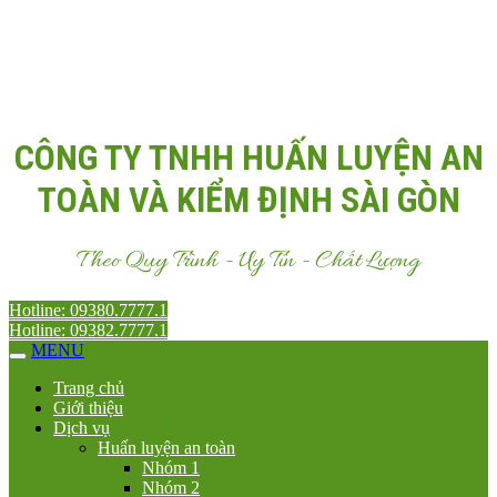
Email:
Antoanvn.com.vn@gmail.com
CÔNG TY TNHH HUẤN LUYỆN AN
TOÀN VÀ KIỂM ĐỊNH SÀI GÒN
Theo Quy Trình - Uy Tín - Chất Lượng
Hotline: 09380.7777.1
Hotline: 09382.7777.1
MENU
Trang chủ
Giới thiệu
Dịch vụ
Huấn luyện an toàn
Nhóm 1
Nhóm 2