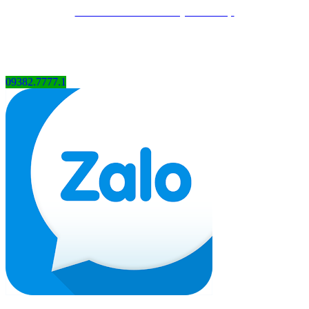
Thiết kế website bởi QCV Group
09382.7777.1