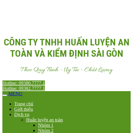
Email:
Antoanvn.com.vn@gmail.com
CÔNG TY TNHH HUẤN LUYỆN AN
TOÀN VÀ KIỂM ĐỊNH SÀI GÒN
Theo Quy Trình - Uy Tín - Chất Lượng
Hotline: 09380.7777.1
Hotline: 09382.7777.1
MENU
Trang chủ
Giới thiệu
Dịch vụ
Huấn luyện an toàn
Nhóm 1
Nhóm 2