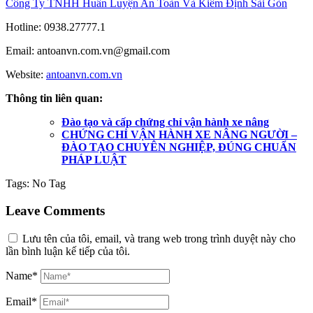
Công Ty TNHH Huấn Luyện An Toàn Và Kiểm Định Sài Gòn
Hotline: 0938.27777.1
Email: antoanvn.com.vn@gmail.com
Website:
antoanvn.com.vn
Thông tin liên quan:
Đào tạo và cấp chứng chỉ vận hành xe nâng
CHỨNG CHỈ VẬN HÀNH XE NÂNG NGƯỜI –
ĐÀO TẠO CHUYÊN NGHIỆP, ĐÚNG CHUẨN
PHÁP LUẬT
Tags:
No Tag
Leave Comments
Lưu tên của tôi, email, và trang web trong trình duyệt này cho
lần bình luận kế tiếp của tôi.
Name*
Email*