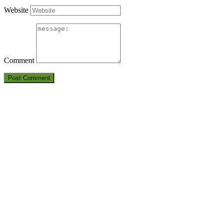
Website
Comment
THÔNG TIN LIÊN HỆ
CÔNG TY TNHH HUẤN LUYỆN AN TOÀN VÀ KIỂM ĐỊNH
SÀI GÒN
Điện thoại: 09380.7777.1 – 09283.7777.1 – 0905.2116.89
Email:
Antoanvn.com.vn@gmail.com
Địa chỉ:
6D Đường số 19, KP 7, TP.Thủ Đức, TP.HCM
Văn phòng:
6D Đường số 19, KP 7, TP.Thủ Đức, TP.HCM
DỊCH VỤ CỦA CHÚNG TÔI
HUẤN LUYỆN AN TOÀN