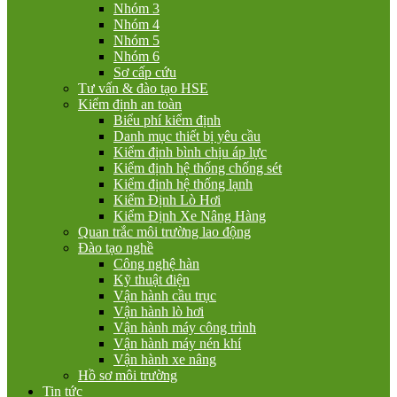
Nhóm 3
Nhóm 4
Nhóm 5
Nhóm 6
Sơ cấp cứu
Tư vấn & đào tạo HSE
Kiểm định an toàn
Biểu phí kiểm định
Danh mục thiết bị yêu cầu
Kiểm định bình chịu áp lực
Kiểm định hệ thống chống sét
Kiểm định hệ thống lạnh
Kiểm Định Lò Hơi
Kiểm Định Xe Nâng Hàng
Quan trắc môi trường lao động
Đào tạo nghề
Công nghệ hàn
Kỹ thuật điện
Vận hành cầu trục
Vận hành lò hơi
Vận hành máy công trình
Vận hành máy nén khí
Vận hành xe nâng
Hồ sơ môi trường
Tin tức