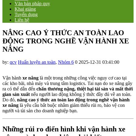
Văn bản pháp quy
Khai giảng
Tuyển dụng
Liên hệ
NÂNG CAO Ý THỨC AN TOÀN LAO
ĐỘNG TRONG NGHỀ VẬN HÀNH XE
NÂNG
by:
qcv
Huấn luyện an toàn
,
Nhóm 6
0
2025-12-31 03:41:00
Vận hành
xe nâng
là một trong những công việc nguy cơ cao tại
các kho bãi, nhà máy và trung tâm logistics. Tai nạn do xe nâng gây
ra có thể dẫn đến
chấn thương nặng, thiệt hại tài sản và mất thời
gian sản xuất
nếu người lao động không ý thức đầy đủ về an toàn.
Do đó,
nâng cao ý thức an toàn lao động trong nghề vận hành
xe nâng
là yêu cầu bắt buộc nhằm giảm thiểu rủi ro, bảo vệ con
người và tài sản cho doanh nghiệp bạn.
Những rủi ro điển hình khi vận hành xe