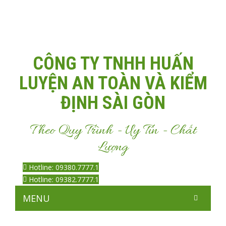
Email:
Antoanvn.com.vn@gmail.com
CÔNG TY TNHH HUẤN
LUYỆN AN TOÀN VÀ KIỂM
ĐỊNH SÀI GÒN
Theo Quy Trình - Uy Tín - Chất
Lượng
Hotline: 09380.7777.1
Hotline: 09382.7777.1
MENU