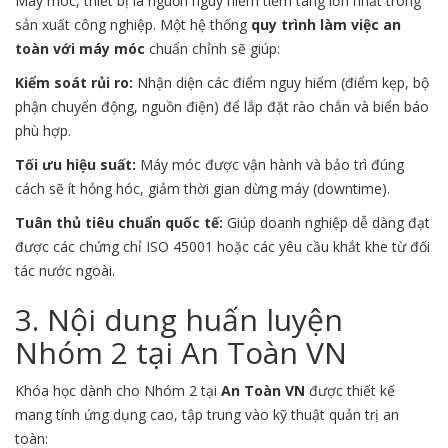
Máy móc, thiết bị là nguồn nguy hiểm tiềm tàng lớn nhất trong
sản xuất công nghiệp. Một hệ thống
quy trình làm việc an
toàn với máy móc
chuẩn chỉnh sẽ giúp:
Kiểm soát rủi ro:
Nhận diện các điểm nguy hiểm (điểm kẹp, bộ
phận chuyển động, nguồn điện) để lắp đặt rào chắn và biển báo
phù hợp.
Tối ưu hiệu suất:
Máy móc được vận hành và bảo trì đúng
cách sẽ ít hỏng hóc, giảm thời gian dừng máy (downtime).
Tuân thủ tiêu chuẩn quốc tế:
Giúp doanh nghiệp dễ dàng đạt
được các chứng chỉ ISO 45001 hoặc các yêu cầu khắt khe từ đối
tác nước ngoài.
3. Nội dung huấn luyện
Nhóm 2 tại An Toàn VN
Khóa học dành cho Nhóm 2 tại
An Toàn VN
được thiết kế
mang tính ứng dụng cao, tập trung vào kỹ thuật quản trị an
toàn: