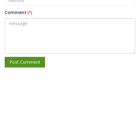
Comment
THÔNG TIN LIÊN HỆ
CÔNG TY TNHH HUẤN LUYỆN AN TOÀN VÀ KIỂM
ĐỊNH SÀI GÒN
Điện thoại: 09380.7777.1 – 09283.7777.1 –
0905.2116.89
Email:
Antoanvn.com.vn@gmail.com
Địa chỉ:
6D Đường số 19, KP 7, TP.Thủ Đức, TP.HCM