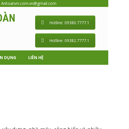
:
Antoanvn.com.vn@gmail.com
OÀN
Hotline: 09380.7777.1
Hotline: 09382.7777.1
ỂN DỤNG
LIÊN HỆ