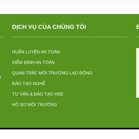
DỊCH VỤ CỦA CHÚNG TÔI
HUẤN LUYỆN AN TOÀN
KIỂM ĐỊNH AN TOÀN
QUAN TRẮC MÔI TRƯỜNG LAO ĐỘNG
m
ĐÀO TẠO NGHỀ
TƯ VẤN & ĐÀO TẠO HSE
HỒ SƠ MÔI TRƯỜNG
Thiết kế website bởi QCV Group