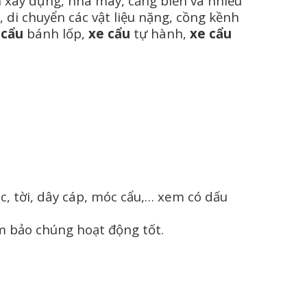
h xây dựng, nhà máy, cảng biển và nhiều
 di chuyển các vật liệu nặng, cồng kềnh
 cẩu
bánh lốp,
xe cẩu
tự hành,
xe cẩu
c, tời, dây cáp, móc cẩu,… xem có dấu
m bảo chúng hoạt động tốt.