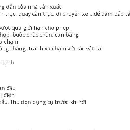
g dẫn của nhà sản xuất
 trục, quay cần trục, di chuyển xe… để đảm bảo t
ượt quá giới hạn cho phép
 hợp, buộc chắc chắn, cân bằng
va chạm.
ờng thẳng, tránh va chạm với các vật cản
ã định
ban đầu
ị điện
cẩu, thu dọn dụng cụ trước khi rời