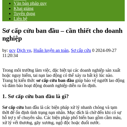
Văn bản pháp quy
Khai giảng
Tuyển dụng
Liên hệ
Sơ cấp cứu ban đầu – cần thiết cho doanh
nghiệp
by:
qcv
Dịch vụ
,
Huấn luyện an toàn
,
Sơ cấp cứu
0
2024-09-27
11:20:34
Trong môi trường làm việc, đặc biệt tại các doanh nghiệp sản xuất
hoặc nguy hiểm, tai nạn lao động có thể xảy ra bất kỳ lúc nào.
Trang bị kiến thức
sơ cấp cứu ban đầu
giúp bảo vệ người lao động
và đảm bảo hoạt động doanh nghiệp diễn ra ổn định.
1.
Sơ cấp cứu ban đầu là gì?
Sơ cấp cứu
ban đầu là các biện pháp xử lý nhanh chóng và tạm
thời để ổn định tình trạng nạn nhân. Mục đích là chờ đến khi có sự
hỗ trợ y tế chuyên sâu. Các biện pháp phổ biến bao gồm cầm máu,
xử lý vết thương, gãy xương, ngộ độc hoặc đuối nước.