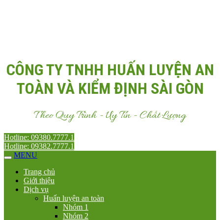
Email:
Antoanvn.com.vn@gmail.com
CÔNG TY TNHH HUẤN LUYỆN AN
TOÀN VÀ KIỂM ĐỊNH SÀI GÒN
Theo Quy Trình - Uy Tín - Chất Lượng
Hotline: 09380.7777.1
Hotline: 09382.7777.1
MENU
Trang chủ
Giới thiệu
Dịch vụ
Huấn luyện an toàn
Nhóm 1
Nhóm 2