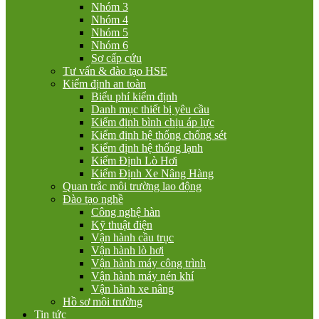
Nhóm 3
Nhóm 4
Nhóm 5
Nhóm 6
Sơ cấp cứu
Tư vấn & đào tạo HSE
Kiểm định an toàn
Biểu phí kiểm định
Danh mục thiết bị yêu cầu
Kiểm định bình chịu áp lực
Kiểm định hệ thống chống sét
Kiểm định hệ thống lạnh
Kiểm Định Lò Hơi
Kiểm Định Xe Nâng Hàng
Quan trắc môi trường lao động
Đào tạo nghề
Công nghệ hàn
Kỹ thuật điện
Vận hành cầu trục
Vận hành lò hơi
Vận hành máy công trình
Vận hành máy nén khí
Vận hành xe nâng
Hồ sơ môi trường
Tin tức