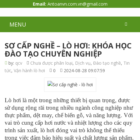
Email:
Antoanvn.com.vn@gmail.com
MENU
SƠ CẤP NGHỀ – LÒ HƠI: KHÓA HỌC
ĐÀO TẠO CHUYÊN NGHIỆP
by:
qcv
Chưa được phân loại
,
Dịch vụ
,
Đào tạo nghề
,
Tin
tức
,
Vận hành lò hơi
0
2024-08-28 09:07:59
Lò hơi là một trong những thiết bị quan trọng, được
sử dụng rộng rãi trong nhiều ngành công nghiệp như
thực phẩm, dệt may, chế biến gỗ, và năng lượng. Với
vai trò cung cấp hơi nước và nhiệt lượng cho các quy
trình sản xuất, lò hơi đóng vai trò không thể thiếu
trong việc đảm bảo hiệu suất và chất lượng sản phẩm.