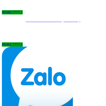
09380.7777.1
Thiết kế website bởi QCV Group
09382.7777.1