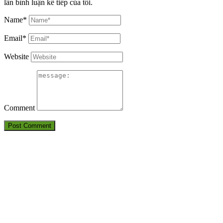
lần bình luận kế tiếp của tôi.
Name*
Email*
Website
Comment
THÔNG TIN LIÊN HỆ
CÔNG TY TNHH HUẤN LUYỆN AN TOÀN VÀ KIỂM ĐỊNH
SÀI GÒN
Điện thoại: 09380.7777.1 – 09283.7777.1 – 0905.2116.89
Email:
Antoanvn.com.vn@gmail.com
Địa chỉ:
6D Đường số 19, KP 7, TP.Thủ Đức, TP.HCM