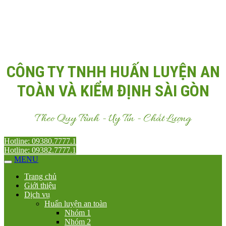
Email:
Antoanvn.com.vn@gmail.com
CÔNG TY TNHH HUẤN LUYỆN AN
TOÀN VÀ KIỂM ĐỊNH SÀI GÒN
Theo Quy Trình - Uy Tín - Chất Lượng
Hotline: 09380.7777.1
Hotline: 09382.7777.1
MENU
Trang chủ
Giới thiệu
Dịch vụ
Huấn luyện an toàn
Nhóm 1
Nhóm 2