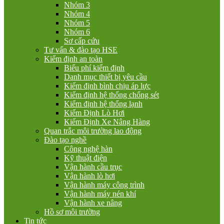
Nhóm 3
Nhóm 4
Nhóm 5
Nhóm 6
Sơ cấp cứu
Tư vấn & đào tạo HSE
Kiểm định an toàn
Biểu phí kiểm định
Danh mục thiết bị yêu cầu
Kiểm định bình chịu áp lực
Kiểm định hệ thống chống sét
Kiểm định hệ thống lạnh
Kiểm Định Lò Hơi
Kiểm Định Xe Nâng Hàng
Quan trắc môi trường lao động
Đào tạo nghề
Công nghệ hàn
Kỹ thuật điện
Vận hành cầu trục
Vận hành lò hơi
Vận hành máy công trình
Vận hành máy nén khí
Vận hành xe nâng
Hồ sơ môi trường
Tin tức