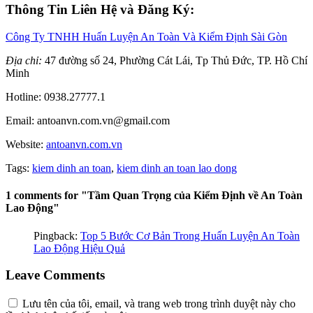
Thông Tin Liên Hệ và Đăng Ký:
Công Ty TNHH Huấn Luyện An Toàn Và Kiểm Định Sài Gòn
Địa chỉ:
47 đường số 24, Phường Cát Lái, Tp Thủ Đức, TP. Hồ Chí
Minh
Hotline: 0938.27777.1
Email: antoanvn.com.vn@gmail.com
Website:
antoanvn.com.vn
Tags:
kiem dinh an toan
,
kiem dinh an toan lao dong
1 comments for "Tầm Quan Trọng của Kiểm Định về An Toàn
Lao Động"
Pingback:
Top 5 Bước Cơ Bản Trong Huấn Luyện An Toàn
Lao Động Hiệu Quả
Leave Comments
Lưu tên của tôi, email, và trang web trong trình duyệt này cho