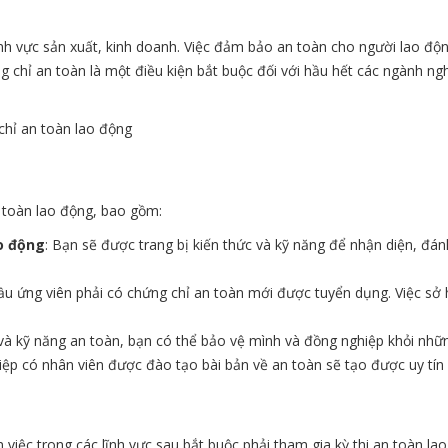
ĩnh vực sản xuất, kinh doanh. Việc đảm bảo an toàn cho người lao đ
ng chỉ an toàn là một điều kiện bắt buộc đối với hầu hết các ngành ng
an toàn lao động, bao gồm:
o động
: Bạn sẽ được trang bị kiến thức và kỹ năng để nhận diện, đán
ầu ứng viên phải có chứng chỉ an toàn mới được tuyển dụng. Việc sở
c và kỹ năng an toàn, bạn có thể bảo vệ mình và đồng nghiệp khỏi nhữ
ệp có nhân viên được đào tạo bài bản về an toàn sẽ tạo được uy tín v
việc trong các lĩnh vực sau bắt buộc phải tham gia kỳ thi an toàn lao