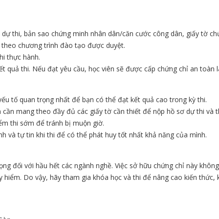
n dự thi, bản sao chứng minh nhân dân/căn cước công dân, giấy tờ ch
p theo chương trình đào tạo được duyệt.
thi thực hành.
 kết quả thi. Nếu đạt yêu cầu, học viên sẽ được cấp chứng chỉ an toàn 
 yếu tố quan trọng nhất để bạn có thể đạt kết quả cao trong kỳ thi.
n cần mang theo đầy đủ các giấy tờ cần thiết để nộp hồ sơ dự thi và t
ểm thi sớm để tránh bị muộn giờ.
ĩnh và tự tin khi thi để có thể phát huy tốt nhất khả năng của mình.
rọng đối với hầu hết các ngành nghề. Việc sở hữu chứng chỉ này khôn
y hiểm. Do vậy, hãy tham gia khóa học và thi để nâng cao kiến thức,