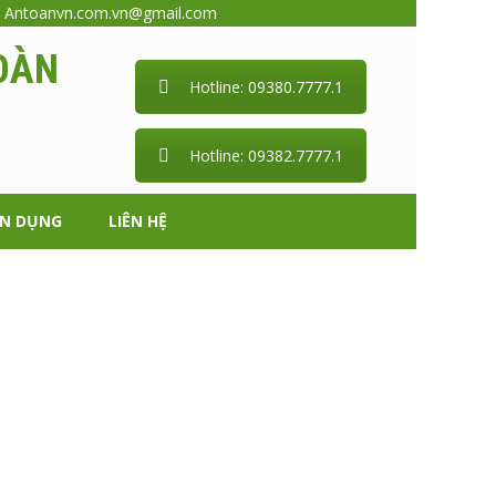
:
Antoanvn.com.vn@gmail.com
OÀN
Hotline: 09380.7777.1
Hotline: 09382.7777.1
ỂN DỤNG
LIÊN HỆ