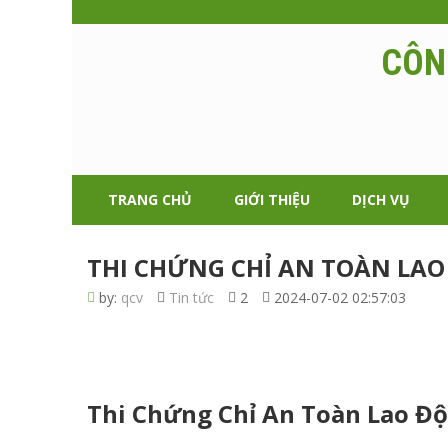
CÔN
TRANG CHỦ
GIỚI THIỆU
DỊCH VỤ
THI CHỨNG CHỈ AN TOÀN LAO 
by:
qcv
Tin tức
2
2024-07-02 02:57:03
Thi Chứng Chỉ An Toàn Lao Đ