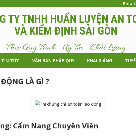
Email
G TY TNHH HUẤN LUYỆN AN T
VÀ KIỂM ĐỊNH SÀI GÒN
Theo Quy Trình - Uy Tín - Chất Lượng
TIN TỨC
VĂN BẢN PHÁP QUY
KHAI GIẢNG
TUY
ĐỘNG LÀ GÌ ?
ộng: Cẩm Nang Chuyên Viên