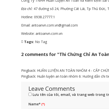
Công Ty TNHH Huấn Luyện An Toàn Và Kiểm Định Sài 
Địa chỉ:
47 đường số 24, Phường Cát Lái, Tp Thủ Đức, T
Hotline: 0938.27777.1
Email: antoanvn.com.vn@gmail.com
Website:
antoanvn.com.vn
Tags:
No Tag
2 comments for "Thi Chứng Chỉ An Toàn
Pingback:
HUẤN LUYỆN AN TOÀN NHÓM 4 - CẤP CHỨ
Pingback:
Huấn luyện an toàn nhóm 6: Hướng dẫn chi tiế
Leave Comments
Lưu tên của tôi, email, và trang web trong tr
Name*