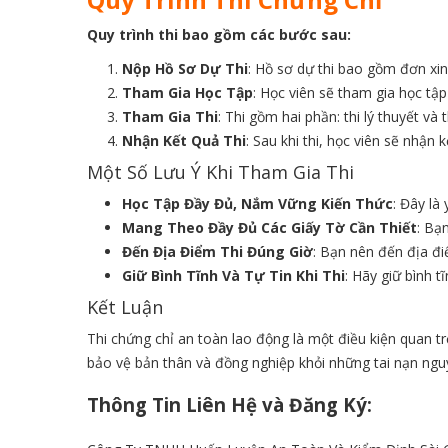
Quy trình thi bao gồm các bước sau:
Nộp Hồ Sơ Dự Thi
: Hồ sơ dự thi bao gồm đơn xi
Tham Gia Học Tập
: Học viên sẽ tham gia học tậ
Tham Gia Thi
: Thi gồm hai phần: thi lý thuyết và 
Nhận Kết Quả Thi
: Sau khi thi, học viên sẽ nhận
Một Số Lưu Ý Khi Tham Gia Thi
Học Tập Đầy Đủ, Nắm Vững Kiến Thức
: Đây là
Mang Theo Đầy Đủ Các Giấy Tờ Cần Thiết
: Bạ
Đến Địa Điểm Thi Đúng Giờ
: Bạn nên đến địa đi
Giữ Bình Tĩnh Và Tự Tin Khi Thi
: Hãy giữ bình t
Kết Luận
Thi chứng chỉ an toàn lao động là một điều kiện quan t
bảo vệ bản thân và đồng nghiệp khỏi những tai nạn ngu
Thông Tin Liên Hệ và Đăng Ký: