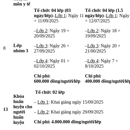
môn y tế
Tổ chức 04 lớp (03
Tổ chức 04 lớp (1.5
ngày/lớp)
–
Lớp 1
: Ngày 11
ngày/lớp)
–
Lớp 1
: Ngày
÷ 11/09/2025
÷ 12/07/2025
–
Lớp 2
: Ngày 19 ÷
–
Lớp 2
: Ngày 18 ÷
20/09/2025
19/09/2025
Lớp
–
Lớp
3
: Ngày 26 ÷
–
Lớp
3
: Ngày 20 ÷
8
nhóm 3
27/09/2025
21/00/2025
–
Lớp
4
: Ngày 01 ÷
–
Lớp
4
: Ngày 7 ÷
02/10/2025
8/10/2025
C
hi phí:
Chi phí:
600.000
đồng/người/lớp
400.000
đồng/người/lớ
Tổ chức 0
2
lớp
Khóa
huấn
–
Lớp 1
: Khai giảng ngày 15/09/2025
luyện cho
1
3
người
–
Lớp 2
: Khai giảng ngày 29/09/2025
huấn
Chi phí: 4.000.000
đồng/người/lớp
luyện