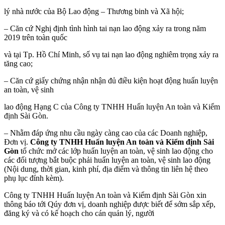
lý nhà nước của Bộ Lao động – Thương binh và Xã hội;
– Căn cứ Nghị định tình hình tai nạn lao động xảy ra trong năm
2019 trên toàn quốc
và tại Tp. Hồ Chí Minh, số vụ tai nạn lao động nghiêm trọng xảy ra
tăng cao;
– Căn cứ giấy chứng nhận nhận đủ điều kiện hoạt động huấn luyện
an toàn, vệ sinh
lao động Hạng C của Công ty TNHH Huấn luyện An toàn và Kiểm
định Sài Gòn.
– Nhằm đáp ứng nhu cầu ngày càng cao của các Doanh nghiệp,
Đơn vị.
Công ty
TNHH
Huấn luyện An toàn
và Kiểm định Sài
Gòn
tổ chức mở các lớp huấn luyện an toàn, vệ sinh lao động cho
các đối tượng bắt buộc phải huấn luyện an toàn, vệ sinh lao động
(Nội dung, thời gian, kinh phí, địa điểm và thông tin liên hệ theo
phụ lục đính kèm).
Công ty TNHH Huấn luyện An toàn và Kiểm định Sài Gòn xin
thông báo tới Qúy đơn vị, doanh nghiệp được biết để sớm sắp xếp,
đăng ký và có kế hoạch cho cán quản lý, người