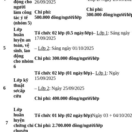
động cho
26/09/2025
người
Chi phí:
Chi phí:
làm công
300.000
đồng/người/lớ
500.000
đồng/người/lớp
tác ý tế
(nhóm 5)
Lớp
Tổ chức 0
2
lớp (0.5 ngày/lớp)
–
Lớp 1
: Sáng ngày
huấn
17/09/2025
luyện
an
toàn, vệ
5
–
Lớp 2
: Sáng ngày 01/10/2025
sinh
,
lao
động
Chi phí: 300.000
đồng/người/lớp
cho
nhóm
6
Tổ chức 0
2
lớp (01 ngày/lớp)
–
Lớp 1
: Ngày
15/09/2025
Lớp kỹ
thuật
6
–
Lớp 2
: Ngày 25/09/2025
sơ
cấp
cứu
Chi phí: 400.000
đồng/người/lớp
Lớp
huấn
Tổ chức 01 lớp (02 ngày/lớp)
Ngày 03 ÷ 04/10/20
luyện
7
chứng chỉ
Chi phí: 2.700.000
đồng/người/lớp
chuyên