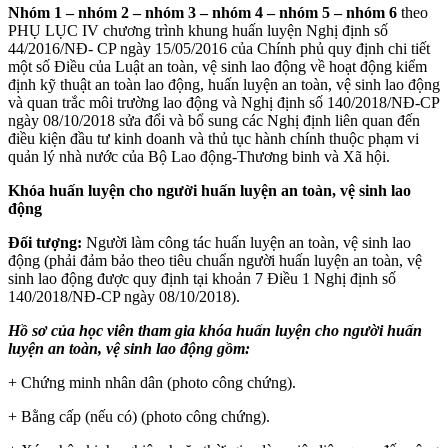
N
hóm 1 – nhóm 2 – nhóm 3 – nhóm 4 – nhóm 5 –
nhóm 6
theo
PHỤ LỤC IV chương trình khung huấn luyện Nghị định số
44/2016/NĐ- CP ngày 15/05/2016 của Chính phủ quy định chi tiết
một số Điều của Luật an toàn, vệ sinh lao động về hoạt động kiểm
định kỹ thuật an toàn lao động, huấn luyện an toàn, vệ sinh lao động
và quan trắc môi trường lao động và Nghị định số 140/2018/NĐ-CP
ngày 08/10/2018 sửa đổi và bổ sung các Nghị định liên quan đến
điều kiện đầu tư kinh doanh và thủ tục hành chính thuộc phạm vi
quản lý nhà nước của Bộ Lao động-Thương binh và Xã hội.
Khóa huấn luyện cho người huấn luyện an toàn, vệ sinh lao
động
Đối tượng:
Người làm công tác huấn luyện an toàn, vệ sinh lao
động (phải đảm bảo theo tiêu chuẩn người huấn luyện an toàn, vệ
sinh lao động được quy định tại khoản 7 Điều 1 Nghị định số
140/2018/NĐ-CP ngày 08/10/2018).
Hồ sơ của học viên tham gia khóa huấn luyện cho người huấn
luyện an toàn, vệ
sinh lao động gồm:
+ Chứng minh nhân dân (photo công chứng).
+ Bằng cấp (nếu có) (photo công chứng).