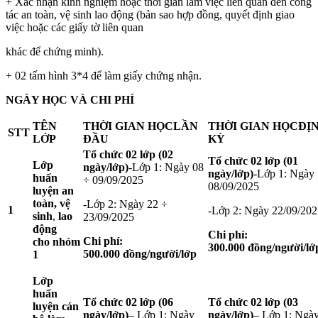
+ Xác nhận kinh nghiệm hoặc thời gian làm việc liên quan đến công
tác an toàn, vệ sinh lao động (bản sao hợp đồng, quyết định giao
việc hoặc các giấy tờ liên quan
khác để chứng minh).
+ 02 tấm hình 3*4 để làm giấy chứng nhận.
NGÀY HỌC VÀ CHI PHÍ
TÊN
THỜI GIAN HỌC
LẦN
THỜI GIAN HỌC
ĐỊ
STT
LỚP
ĐẦU
KỲ
Tổ chức 02 lớp (02
Tổ chức 02 lớp (01
Lớp
ngày/lớp)
-Lớp 1: Ngày 08
ngày/lớp)
-Lớp 1: Ngày
huấn
÷ 09/09/2025
08/09/2025
luyện
an
toàn, vệ
-Lớp 2: Ngày 22 ÷
1
-Lớp 2: Ngày 22/09/202
sinh
,
lao
23/09/2025
động
Chi phí:
Chi phí:
cho
nhóm
300.000
đồng/người/lớ
500.000
đồng/người/lớp
1
Lớp
huấn
Tổ chức 02 lớp (06
Tổ chức 02 lớp (03
luyện cán
ngày/lớp)
–
Lớp 1
: Ngày
ngày/lớp)
–
Lớp 1
: Ngà