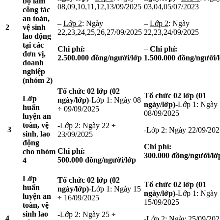
bộ làm
08,09,10,11,12,13/09/2025
03,04,05/07/2023
công tác
an toàn,
–
Lớp 2
: Ngày
–
Lớp 2
: Ngày
2
vệ sinh
22,23,24,25,26,27/09/2025
22,23,24/09/2025
lao động
tại các
Chi phí:
–
Chi phí:
đơn vị,
2.500.000
đồng/người/lớp
1.500.000
đồng/người/
doanh
nghiệp
(nhóm 2)
Tổ chức 02 lớp (02
Tổ chức 02 lớp (01
Lớp
ngày/lớp)
-Lớp 1: Ngày 08
ngày/lớp)
-Lớp 1: Ngày
huấn
÷ 09/09/2025
08/09/2025
luyện
an
toàn, vệ
-Lớp 2: Ngày 22 ÷
3
-Lớp 2: Ngày 22/09/202
sinh
,
lao
23/09/2025
động
Chi phí:
Chi phí:
cho
nhóm
300.000
đồng/người/lớ
500.000
đồng/người/lớp
4
Lớp
Tổ chức 02 lớp (02
Tổ chức 02 lớp (01
huấn
ngày/lớp)
-Lớp 1: Ngày 15
ngày/lớp)
-Lớp 1: Ngày
luyện an
÷ 16/09/2025
15/09/2025
toàn, vệ
sinh lao
-Lớp 2: Ngày 25 ÷
4
-Lớp 2: Ngày 25/09/202