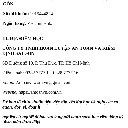
GÒN
Số tài khoản:
1019444854
Ngân hàng:
Vietcombank.
III. ĐỊA ĐIỂM HỌC
CÔNG TY
TNHH
HUẤN LUYỆN AN TOÀN
VÀ KIỂM
ĐỊNH SÀI GÒN
6D Đường số 19, P. Thủ Đức, TP. Hồ Chí Minh
Điện thoại: 09382.7777.1 – 0328.7777.16
Email:
Antoanvn.com.vn@gmail.com
Website:
https://antoanvn.com.vn
Để ban tổ chức thuận tiện việc sắp xếp lớp học đề nghị các cơ
quan, đơn vị, doanh
nghiệp cử người đi học vui lòng gửi danh sách học viên đăng ký
(theo mẫu dưới đây).