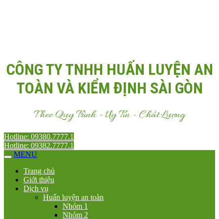
Email:
Antoanvn.com.vn@gmail.com
CÔNG TY TNHH HUẤN LUYỆN AN
TOÀN VÀ KIỂM ĐỊNH SÀI GÒN
Theo Quy Trình - Uy Tín - Chất Lượng
Hotline: 09380.7777.1
Hotline: 09382.7777.1
MENU
Trang chủ
Giới thiệu
Dịch vụ
Huấn luyện an toàn
Nhóm 1
Nhóm 2