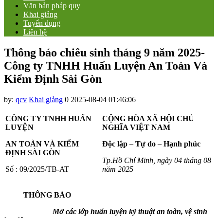
Văn bản pháp quy
Khai giảng
Tuyển dụng
Liên hệ
Thông báo chiêu sinh tháng 9 năm 2025-
Công ty TNHH Huấn Luyện An Toàn Và
Kiểm Định Sài Gòn
by:
qcv
Khai giảng
0
2025-08-04 01:46:06
CÔNG TY TNHH HUẤN
CỘNG HÒA XÃ HỘI CHỦ
LUYỆN
NGHĨA VIỆT NAM
AN TOÀN V
À KIỂM
Độc lập – Tự do – Hạnh phúc
ĐỊNH SÀI GÒN
Tp.Hồ Chí Minh, ngày 04
tháng
08
Số : 09/2025/TB-AT
năm 2025
THÔNG BÁO
Mở các lớp huấn luyện kỹ thuật an toàn, vệ sinh