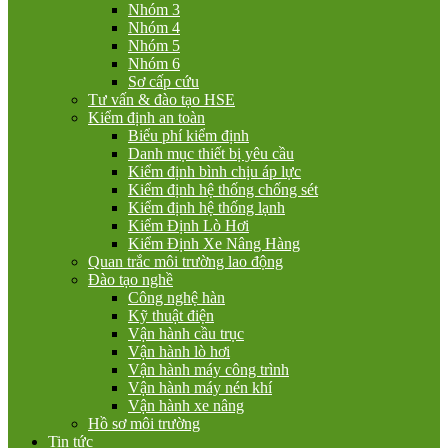
Nhóm 3
Nhóm 4
Nhóm 5
Nhóm 6
Sơ cấp cứu
Tư vấn & đào tạo HSE
Kiểm định an toàn
Biểu phí kiểm định
Danh mục thiết bị yêu cầu
Kiểm định bình chịu áp lực
Kiểm định hệ thống chống sét
Kiểm định hệ thống lạnh
Kiểm Định Lò Hơi
Kiểm Định Xe Nâng Hàng
Quan trắc môi trường lao động
Đào tạo nghề
Công nghệ hàn
Kỹ thuật điện
Vận hành cầu trục
Vận hành lò hơi
Vận hành máy công trình
Vận hành máy nén khí
Vận hành xe nâng
Hồ sơ môi trường
Tin tức