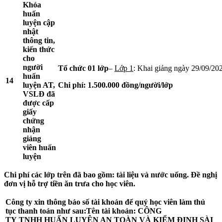
Khóa
huấn
luyện cập
nhật
thông tin,
kiến thức
cho
người
Tổ chức 01 lớp
–
Lớp 1
: Khai giảng ngày 29/09/20
huấn
1
4
luyện AT,
Chi phí: 1.500.000
đồng/người/lớp
VSLĐ đã
được cấp
giấy
chứng
nhận
giảng
viên huấn
luyện
Chi phí các lớp trên đã bao gồm: tài liệu và nước uống. Đề nghị
đơn vị hỗ trợ tiền
ăn trưa cho học viên.
Công ty xin thông báo số tài khoản để quý học viên làm thủ
tục thanh toán như sau:
Tên tài khoản:
CÔNG
TY
TNHH
HUẤN LUYỆN AN TOÀN
VÀ KIỂM ĐỊNH SÀI