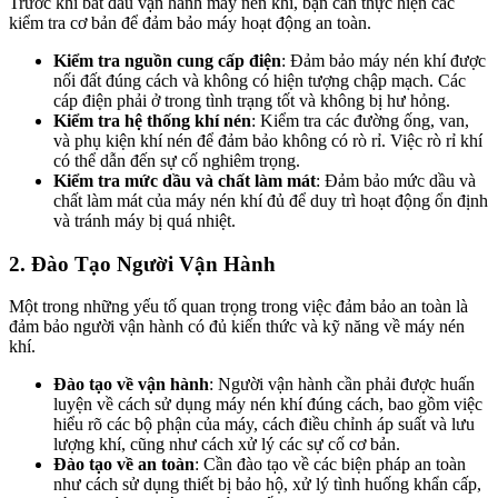
Trước khi bắt đầu vận hành máy nén khí, bạn cần thực hiện các
kiểm tra cơ bản để đảm bảo máy hoạt động an toàn.
Kiểm tra nguồn cung cấp điện
: Đảm bảo máy nén khí được
nối đất đúng cách và không có hiện tượng chập mạch. Các
cáp điện phải ở trong tình trạng tốt và không bị hư hỏng.
Kiểm tra hệ thống khí nén
: Kiểm tra các đường ống, van,
và phụ kiện khí nén để đảm bảo không có rò rỉ. Việc rò rỉ khí
có thể dẫn đến sự cố nghiêm trọng.
Kiểm tra mức dầu và chất làm mát
: Đảm bảo mức dầu và
chất làm mát của máy nén khí đủ để duy trì hoạt động ổn định
và tránh máy bị quá nhiệt.
2.
Đào Tạo Người Vận Hành
Một trong những yếu tố quan trọng trong việc đảm bảo an toàn là
đảm bảo người vận hành có đủ kiến thức và kỹ năng về máy nén
khí.
Đào tạo về vận hành
: Người vận hành cần phải được huấn
luyện về cách sử dụng máy nén khí đúng cách, bao gồm việc
hiểu rõ các bộ phận của máy, cách điều chỉnh áp suất và lưu
lượng khí, cũng như cách xử lý các sự cố cơ bản.
Đào tạo về an toàn
: Cần đào tạo về các biện pháp an toàn
như cách sử dụng thiết bị bảo hộ, xử lý tình huống khẩn cấp,