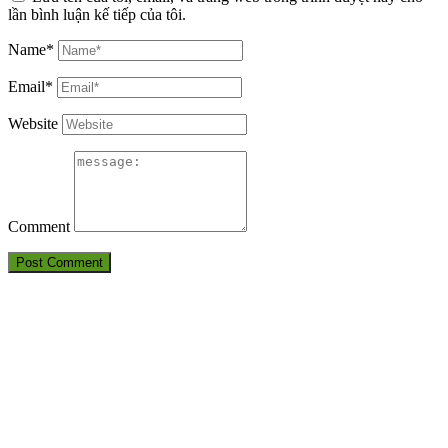
lần bình luận kế tiếp của tôi.
Name*
Email*
Website
Comment
THÔNG TIN LIÊN HỆ
CÔNG TY TNHH HUẤN LUYỆN AN TOÀN VÀ KIỂM ĐỊNH
SÀI GÒN
Điện thoại: 09380.7777.1 – 09283.7777.1 – 0905.2116.89
Email:
Antoanvn.com.vn@gmail.com
Địa chỉ:
6D Đường số 19, KP 7, TP.Thủ Đức, TP.HCM