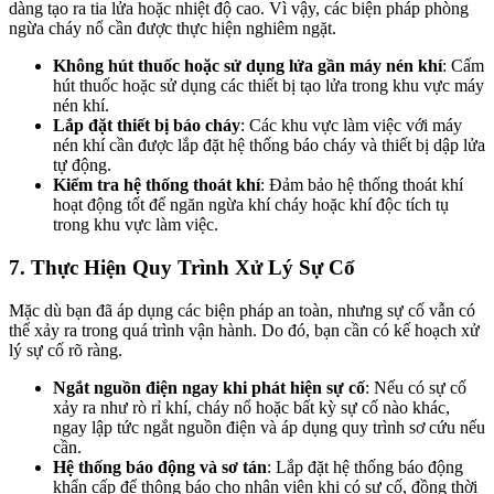
dàng tạo ra tia lửa hoặc nhiệt độ cao. Vì vậy, các biện pháp phòng
ngừa cháy nổ cần được thực hiện nghiêm ngặt.
Không hút thuốc hoặc sử dụng lửa gần máy nén khí
: Cấm
hút thuốc hoặc sử dụng các thiết bị tạo lửa trong khu vực máy
nén khí.
Lắp đặt thiết bị báo cháy
: Các khu vực làm việc với máy
nén khí cần được lắp đặt hệ thống báo cháy và thiết bị dập lửa
tự động.
Kiểm tra hệ thống thoát khí
: Đảm bảo hệ thống thoát khí
hoạt động tốt để ngăn ngừa khí cháy hoặc khí độc tích tụ
trong khu vực làm việc.
7.
Thực Hiện Quy Trình Xử Lý Sự Cố
Mặc dù bạn đã áp dụng các biện pháp an toàn, nhưng sự cố vẫn có
thể xảy ra trong quá trình vận hành. Do đó, bạn cần có kế hoạch xử
lý sự cố rõ ràng.
Ngắt nguồn điện ngay khi phát hiện sự cố
: Nếu có sự cố
xảy ra như rò rỉ khí, cháy nổ hoặc bất kỳ sự cố nào khác,
ngay lập tức ngắt nguồn điện và áp dụng quy trình sơ cứu nếu
cần.
Hệ thống báo động và sơ tán
: Lắp đặt hệ thống báo động
khẩn cấp để thông báo cho nhân viên khi có sự cố, đồng thời