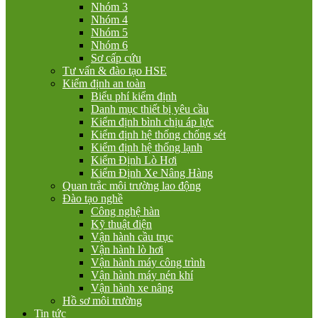
Nhóm 3
Nhóm 4
Nhóm 5
Nhóm 6
Sơ cấp cứu
Tư vấn & đào tạo HSE
Kiểm định an toàn
Biểu phí kiểm định
Danh mục thiết bị yêu cầu
Kiểm định bình chịu áp lực
Kiểm định hệ thống chống sét
Kiểm định hệ thống lạnh
Kiểm Định Lò Hơi
Kiểm Định Xe Nâng Hàng
Quan trắc môi trường lao động
Đào tạo nghề
Công nghệ hàn
Kỹ thuật điện
Vận hành cầu trục
Vận hành lò hơi
Vận hành máy công trình
Vận hành máy nén khí
Vận hành xe nâng
Hồ sơ môi trường
Tin tức