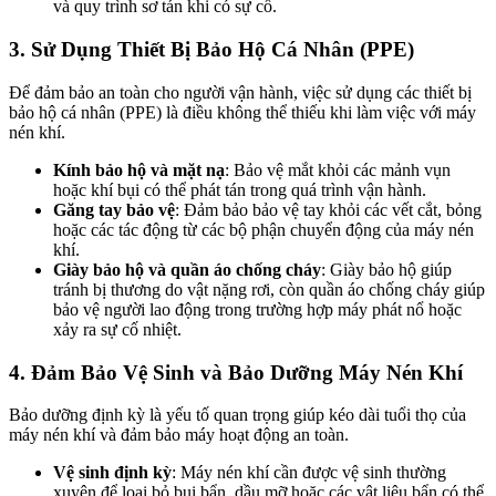
và quy trình sơ tán khi có sự cố.
3.
Sử Dụng Thiết Bị Bảo Hộ Cá Nhân (PPE)
Để đảm bảo an toàn cho người vận hành, việc sử dụng các thiết bị
bảo hộ cá nhân (PPE) là điều không thể thiếu khi làm việc với máy
nén khí.
Kính bảo hộ và mặt nạ
: Bảo vệ mắt khỏi các mảnh vụn
hoặc khí bụi có thể phát tán trong quá trình vận hành.
Găng tay bảo vệ
: Đảm bảo bảo vệ tay khỏi các vết cắt, bỏng
hoặc các tác động từ các bộ phận chuyển động của máy nén
khí.
Giày bảo hộ và quần áo chống cháy
: Giày bảo hộ giúp
tránh bị thương do vật nặng rơi, còn quần áo chống cháy giúp
bảo vệ người lao động trong trường hợp máy phát nổ hoặc
xảy ra sự cố nhiệt.
4.
Đảm Bảo Vệ Sinh và Bảo Dưỡng Máy Nén Khí
Bảo dưỡng định kỳ là yếu tố quan trọng giúp kéo dài tuổi thọ của
máy nén khí và đảm bảo máy hoạt động an toàn.
Vệ sinh định kỳ
: Máy nén khí cần được vệ sinh thường
xuyên để loại bỏ bụi bẩn, dầu mỡ hoặc các vật liệu bẩn có thể