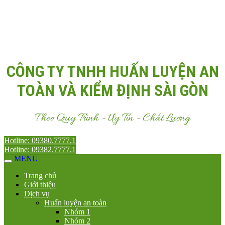
Email:
Antoanvn.com.vn@gmail.com
CÔNG TY TNHH HUẤN LUYỆN AN
TOÀN VÀ KIỂM ĐỊNH SÀI GÒN
Theo Quy Trình - Uy Tín - Chất Lượng
Hotline: 09380.7777.1
Hotline: 09382.7777.1
MENU
Trang chủ
Giới thiệu
Dịch vụ
Huấn luyện an toàn
Nhóm 1
Nhóm 2