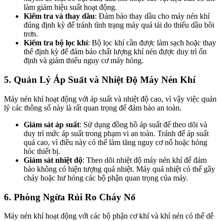
làm giảm hiệu suất hoạt động.
Kiểm tra và thay dầu
: Đảm bảo thay dầu cho máy nén khí
đúng định kỳ để tránh tình trạng máy quá tải do thiếu dầu bôi
trơn.
Kiểm tra bộ lọc khí
: Bộ lọc khí cần được làm sạch hoặc thay
thế định kỳ để đảm bảo chất lượng khí nén được duy trì ổn
định và giảm thiểu nguy cơ máy hỏng.
5.
Quản Lý Áp Suất và Nhiệt Độ Máy Nén Khí
Máy nén khí hoạt động với áp suất và nhiệt độ cao, vì vậy việc quản
lý các thông số này là rất quan trọng để đảm bảo an toàn.
Giám sát áp suất
: Sử dụng đồng hồ áp suất để theo dõi và
duy trì mức áp suất trong phạm vi an toàn. Tránh để áp suất
quá cao, vì điều này có thể làm tăng nguy cơ nổ hoặc hỏng
hóc thiết bị.
Giám sát nhiệt độ
: Theo dõi nhiệt độ máy nén khí để đảm
bảo không có hiện tượng quá nhiệt. Máy quá nhiệt có thể gây
cháy hoặc hư hỏng các bộ phận quan trọng của máy.
6.
Phòng Ngừa Rủi Ro Cháy Nổ
Máy nén khí hoạt động với các bộ phận cơ khí và khí nén có thể dễ