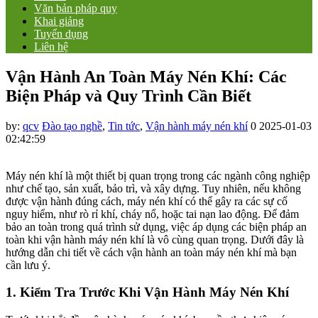
Văn bản pháp quy
Khai giảng
Tuyển dụng
Liên hệ
Vận Hành An Toàn Máy Nén Khí: Các
Biện Pháp và Quy Trình Cần Biết
by:
qcv
Đào tạo nghề
,
Tin tức
,
Vận hành máy nén khí
0
2025-01-03
02:42:59
Máy nén khí là một thiết bị quan trọng trong các ngành công nghiệp
như chế tạo, sản xuất, bảo trì, và xây dựng. Tuy nhiên, nếu không
được vận hành đúng cách, máy nén khí có thể gây ra các sự cố
nguy hiểm, như rò rỉ khí, cháy nổ, hoặc tai nạn lao động. Để đảm
bảo an toàn trong quá trình sử dụng, việc áp dụng các biện pháp an
toàn khi vận hành máy nén khí là vô cùng quan trọng. Dưới đây là
hướng dẫn chi tiết về cách vận hành an toàn máy nén khí mà bạn
cần lưu ý.
1.
Kiểm Tra Trước Khi Vận Hành Máy Nén Khí