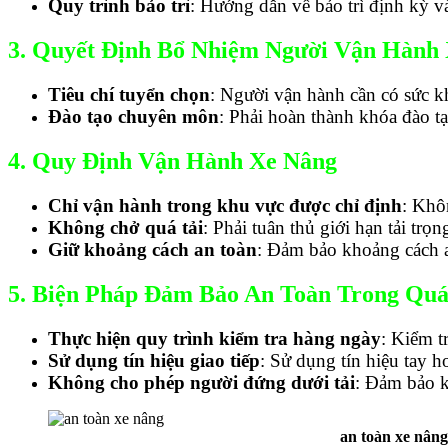
Quy trình bảo trì
: Hướng dẫn về bảo trì định kỳ và
3. Quyết Định Bổ Nhiệm Người Vận Hành
Tiêu chí tuyển chọn
: Người vận hành cần có sức kh
Đào tạo chuyên môn
: Phải hoàn thành khóa đào tạ
4. Quy Định Vận Hành Xe Nâng
Chỉ vận hành trong khu vực được chỉ định
: Khô
Không chở quá tải
: Phải tuân thủ giới hạn tải trọ
Giữ khoảng cách an toàn
: Đảm bảo khoảng cách a
5. Biện Pháp Đảm Bảo An Toàn Trong Qu
Thực hiện quy trình kiểm tra hàng ngày
: Kiểm t
Sử dụng tín hiệu giao tiếp
: Sử dụng tín hiệu tay h
Không cho phép người đứng dưới tải
: Đảm bảo k
an toàn xe nâng