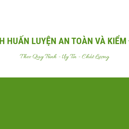
Email:
Antoanvn.com.vn@gmail.com
H HUẤN LUYỆN AN TOÀN VÀ KIỂM 
Theo Quy Trình - Uy Tín - Chất Lượng