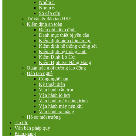
Nhóm 5
Nhóm 6
Sơ cấp cứu
Tư vấn & đào tạo HSE
Kiểm định an toàn
Biểu phí kiểm định
Danh mục thiết bị yêu cầu
Kiểm định bình chịu áp lực
Kiểm định hệ thống chống sét
Kiểm định hệ thống lạnh
Kiểm Định Lò Hơi
Kiểm Định Xe Nâng Hàng
Quan trắc môi trường lao động
Đào tạo nghề
Công nghệ hàn
Kỹ thuật điện
Vận hành cầu trục
Vận hành lò hơi
Vận hành máy công trình
Vận hành máy nén khí
Vận hành xe nâng
Hồ sơ môi trường
Tin tức
Văn bản pháp quy
Khai giảng