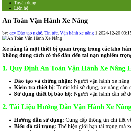
Tuyển dụng
Liên hệ
An Toàn Vận Hành Xe Nâng
by:
qcv
Đào tạo nghề
,
Tin tức
,
Vận hành xe nâng
1
2024-12-20 03:1
Xe nâng là một thiết bị quan trọng trong các kho hà
không đúng cách có thể dẫn đến tai nạn nghiêm trọn
1. Quy Định An Toàn Vận Hành Xe Nâng 
Đào tạo và chứng nhận
: Người vận hành xe nâng 
Kiểm tra thiết bị
: Trước khi sử dụng, xe nâng cần 
Sử dụng thiết bị bảo hộ
: Người vận hành cần sử d
2. Tài Liệu Hướng Dẫn Vận Hành Xe Nân
Hướng dẫn sử dụng
: Cung cấp thông tin chi tiết 
Biểu đồ tải trọng
: Thể hiện giới hạn tải trọng mà 