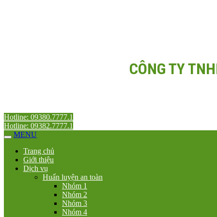
CÔNG TY TNH
Hotline: 09380.7777.1
Hotline: 09382.7777.1
MENU
Trang chủ
Giới thiệu
Dịch vụ
Huấn luyện an toàn
Nhóm 1
Nhóm 2
Nhóm 3
Nhóm 4