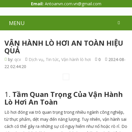
Email:
Antoanvn.com.vn@gmail.com
MENU
VẬN HÀNH LÒ HƠI AN TOÀN HIỆU
QUẢ
by:
qcv
Dịch vụ
,
Tin tức
,
Vận hành lò hơi
0
2024-08-
22 02:44:20
1.
Tầm Quan Trọng Của Vận Hành
Lò Hơi An Toàn
Lò hơi đóng vai trò quan trọng trong nhiều ngành công nghiệp,
từ thực phẩm, dệt may đến năng lượng. Tuy nhiên, vận hành sai
cách có thể gây ra những sự cố nguy hiểm như nổ hoặc rò rỉ. Do