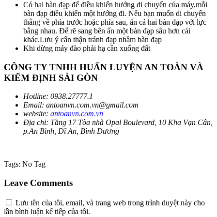
Có hai bàn đạp để điều khiển hướng di chuyển của máy,mỗi
bàn đạp điều khiển một hướng đi. Nếu bạn muốn di chuyển
thẳng về phía trước hoặc phía sau, ấn cả hai bàn đạp với lực
bằng nhau. Để rẽ sang bên ấn một bàn đạp sâu hơn cái
khác.Lưu ý cẩn thận tránh đạp nhầm bàn đạp
Khi dừng máy đào phải hạ cần xuống đất
CÔNG TY TNHH HUẤN LUYỆN AN TOÀN VÀ
KIỂM ĐỊNH SÀI GÒN
Hotline: 0938.27777.1
Email: antoanvn.com.vn@gmail.com
website:
antoanvn.com.vn
Địa chỉ: Tầng 17 Tòa nhà Opal Boulevard, 10 Kha Vạn Cân,
p.An Bình, Dĩ An, Bình Dương
Tags:
No Tag
Leave Comments
Lưu tên của tôi, email, và trang web trong trình duyệt này cho
lần bình luận kế tiếp của tôi.