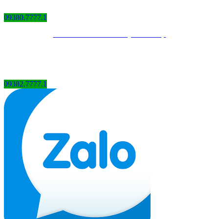
09380.7777.1
Thiết kế website bởi QCV Group
09382.7777.1