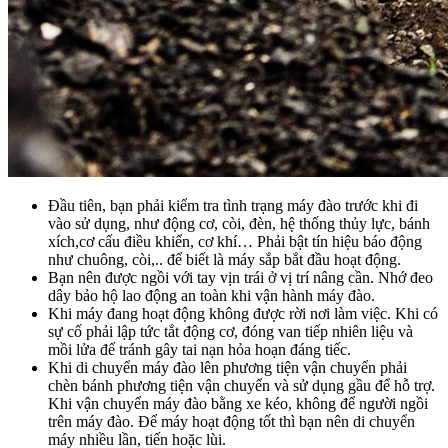
Đầu tiên, bạn phải kiểm tra tình trạng máy đào trước khi đi
vào sử dụng, như động cơ, còi, đèn, hệ thống thủy lực, bánh
xích,cơ cấu điều khiển, cơ khí… Phải bật tín hiệu báo động
như chuông, còi,.. để biết là máy sắp bắt đầu hoạt động.
Bạn nên được ngồi với tay vịn trái ở vị trí nâng cần. Nhớ đeo
dây bảo hộ lao động an toàn khi vận hành máy đào.
Khi máy đang hoạt động không được rời nơi làm việc. Khi có
sự cố phải lập tức tắt động cơ, đóng van tiếp nhiên liệu và
mồi lửa để tránh gây tai nạn hỏa hoạn đáng tiếc.
Khi di chuyển máy đào lên phương tiện vận chuyển phải
chèn bánh phương tiện vận chuyển và sử dụng gầu để hỗ trợ.
Khi vận chuyển máy đào bằng xe kéo, không để người ngồi
trên máy đào. Để máy hoạt động tốt thì bạn nên di chuyển
máy nhiều lần, tiến hoặc lùi.