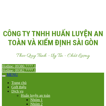
Email:
Antoanvn.com.vn@gmail.com
CÔNG TY TNHH HUẤN LUYỆN AN
TOÀN VÀ KIỂM ĐỊNH SÀI GÒN
Theo Quy Trình - Uy Tín - Chất Lượng
Hotline: 09380.7777.1
Hotline: 09382.7777.1
MENU
Trang chủ
Giới thiệu
Dịch vụ
Huấn luyện an toàn
Nhóm 1
Nhóm 2