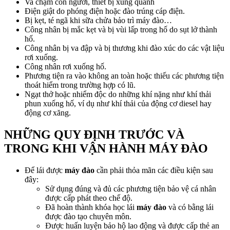
Va chạm con người, thiết bị xung quanh
Điện giật do phóng điện hoặc đào trúng cáp điện.
Bị kẹt, té ngã khi sữa chửa bảo trì máy đào…
Công nhân bị mắc kẹt và bị vùi lấp trong hố do sụt lở thành
hố.
Công nhân bị va đập và bị thương khi đào xúc do các vật liệu
rơi xuống.
Công nhân rơi xuống hố.
Phương tiện ra vào không an toàn hoặc thiếu các phương tiện
thoát hiểm trong trường hợp có lũ.
Ngạt thở hoặc nhiểm độc do những khí nặng như khí thải
phun xuống hố, ví dụ như khí thải của động cơ diesel hay
động cơ xăng.
NHỮNG QUY ĐỊNH TRƯỚC VÀ
TRONG KHI VẬN HÀNH MÁY ĐÀO
Để lái được
máy đào
cần phải thỏa mãn các điều kiện sau
đây:
Sử dụng đúng và đủ các phương tiện bảo vệ cá nhân
được cấp phát theo chế độ.
Đã hoàn thành khóa học lái
máy đào
và có bằng lái
được đào tạo chuyên môn.
Được huấn luyện bảo hộ lao động và được cấp thẻ an