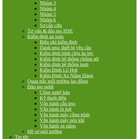
Nhóm 3
Nhóm 4
Nhóm 5
Nhóm 6
Sơ cấp cứu
Tư vấn & đào tạo HSE
Kiểm định an toàn
Biểu phí kiểm định
Danh mục thiết bị yêu cầu
Kiểm định bình chịu áp lực
Kiểm định hệ thống chống sét
Kiểm định hệ thống lạnh
Kiểm Định Lò Hơi
Kiểm Định Xe Nâng Hàng
Quan trắc môi trường lao động
Đào tạo nghề
Công nghệ hàn
Kỹ thuật điện
Vận hành cầu trục
Vận hành lò hơi
Vận hành máy công trình
Vận hành máy nén khí
Vận hành xe nâng
Hồ sơ môi trường
Tin tức