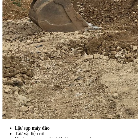
Lật/ sụp
máy đào
Tải/ vật liệu rơi