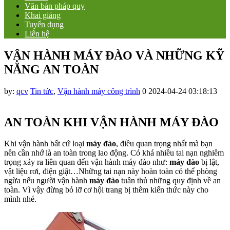
Văn bản pháp quy
Khai giảng
Tuyển dụng
Liên hệ
VẬN HÀNH MÁY ĐÀO VÀ NHỮNG KỸ
NĂNG AN TOÀN
by:
qcv
Tin tức
,
Vận hành máy công trình
0
2024-04-24 03:18:13
AN TOÀN KHI VẬN HÀNH MÁY ĐÀO
Khi vận hành bất cứ loại
máy đào
, điều quan trọng nhất mà bạn
nên cần nhớ là an toàn trong lao động. Có khá nhiều tai nạn nghiêm
trọng xảy ra liên quan đến vận hành máy đào như:
máy đào
bị lật,
vật liệu rơi, điện giật…Những tai nạn này hoàn toàn có thể phòng
ngừa nếu người vận hành
máy đào
tuân thủ những quy định về an
toàn. Vì vậy đừng bỏ lỡ cơ hội trang bị thêm kiến thức này cho
mình nhé.