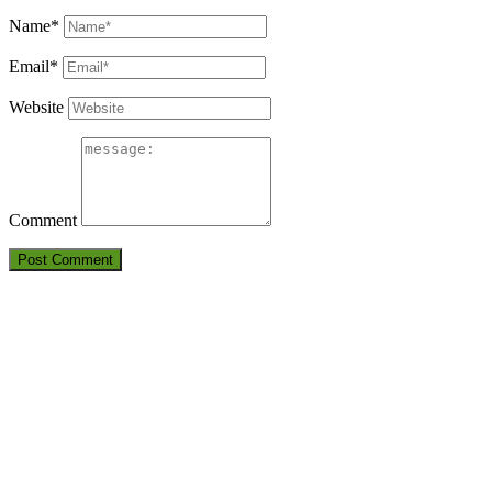
Name*
Email*
Website
Comment
THÔNG TIN LIÊN HỆ
CÔNG TY TNHH HUẤN LUYỆN AN TOÀN VÀ KIỂM ĐỊNH
SÀI GÒN
Điện thoại: 09380.7777.1 – 09283.7777.1 – 0905.2116.89
Email:
Antoanvn.com.vn@gmail.com
Địa chỉ:
6D Đường số 19, KP 7, TP.Thủ Đức, TP.HCM
Văn phòng:
6D Đường số 19, KP 7, TP.Thủ Đức, TP.HCM