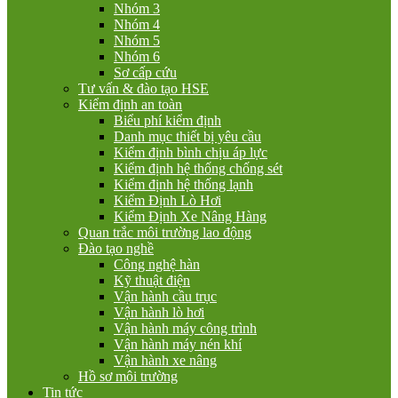
Nhóm 3
Nhóm 4
Nhóm 5
Nhóm 6
Sơ cấp cứu
Tư vấn & đào tạo HSE
Kiểm định an toàn
Biểu phí kiểm định
Danh mục thiết bị yêu cầu
Kiểm định bình chịu áp lực
Kiểm định hệ thống chống sét
Kiểm định hệ thống lạnh
Kiểm Định Lò Hơi
Kiểm Định Xe Nâng Hàng
Quan trắc môi trường lao động
Đào tạo nghề
Công nghệ hàn
Kỹ thuật điện
Vận hành cầu trục
Vận hành lò hơi
Vận hành máy công trình
Vận hành máy nén khí
Vận hành xe nâng
Hồ sơ môi trường
Tin tức