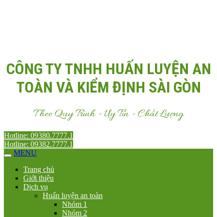
Email:
Antoanvn.com.vn@gmail.com
CÔNG TY TNHH HUẤN LUYỆN AN
TOÀN VÀ KIỂM ĐỊNH SÀI GÒN
Theo Quy Trình - Uy Tín - Chất Lượng
Hotline: 09380.7777.1
Hotline: 09382.7777.1
MENU
Trang chủ
Giới thiệu
Dịch vụ
Huấn luyện an toàn
Nhóm 1
Nhóm 2